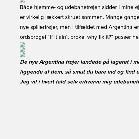
Både hjemme- og udebanetrøjen sidder i mine øjn
er virkelig lækkert skruet sammen. Mange gange
nye spillertrøjer, men i tilfældet med Argentina er 
ordsproget “If it ain’t broke, why fix it?” passer he
De nye Argentina trøjer landede på lageret i m
liggende af dem, så smut du bare ind og find e
Jeg vil i hvert fald selv erhverve mig udebanetr