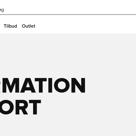
øg
Tilbud
Outlet
RMATION
PORT