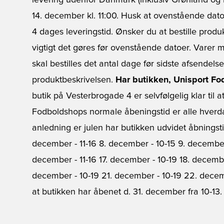
levering udenfor Danmark (inklusiv Grønland og 
14. december kl. 11:00. Husk at ovenstående dat
4 dages leveringstid. Ønsker du at bestille prod
vigtigt det gøres før ovenstående datoer. Varer 
skal bestilles det antal dage før sidste afsendels
produktbeskrivelsen.
Har butikken, Unisport Fo
butik på Vesterbrogade 4 er selvfølgelig klar til
Fodboldshops normale åbeningstid er alle hverdage f
anledning er julen har butikken udvidet åbningst
december - 11-16 8. december - 10-15 9. december 
december - 11-16 17. december - 10-19 18. decembe
december - 10-19 21. december - 10-19 22. dece
at butikken har åbenet d. 31. december fra 10-13. 