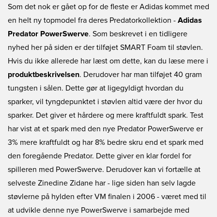
Som det nok er gået op for de fleste er Adidas kommet med
en helt ny topmodel fra deres Predatorkollektion -
Adidas
Predator PowerSwerve
. Som beskrevet i en tidligere
nyhed her på siden er der tilføjet SMART Foam til støvlen.
Hvis du ikke allerede har læst om dette, kan du læse mere i
produktbeskrivelsen
. Derudover har man tilføjet 40 gram
tungsten i sålen. Dette gør at ligegyldigt hvordan du
sparker, vil tyngdepunktet i støvlen altid være der hvor du
sparker. Det giver et hårdere og mere kraftfuldt spark. Test
har vist at et spark med den nye Predator PowerSwerve er
3% mere kraftfuldt og har 8% bedre skru end et spark med
den foregående Predator. Dette giver en klar fordel for
spilleren med PowerSwerve. Derudover kan vi fortælle at
selveste Zinedine Zidane har - lige siden han selv lagde
støvlerne på hylden efter VM finalen i 2006 - været med til
at udvikle denne nye PowerSwerve i samarbejde med