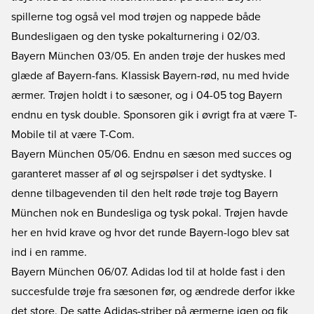
spillerne tog også vel mod trøjen og nappede både
Bundesligaen og den tyske pokalturnering i 02/03.
Bayern München 03/05. En anden trøje der huskes med
glæde af Bayern-fans. Klassisk Bayern-rød, nu med hvide
ærmer. Trøjen holdt i to sæsoner, og i 04-05 tog Bayern
endnu en tysk double. Sponsoren gik i øvrigt fra at være T-
Mobile til at være T-Com.
Bayern München 05/06. Endnu en sæson med succes og
garanteret masser af øl og sejrspølser i det sydtyske. I
denne tilbagevenden til den helt røde trøje tog Bayern
München nok en Bundesliga og tysk pokal. Trøjen havde
her en hvid krave og hvor det runde Bayern-logo blev sat
ind i en ramme.
Bayern München 06/07. Adidas lod til at holde fast i den
succesfulde trøje fra sæsonen før, og ændrede derfor ikke
det store. De satte Adidas-striber på ærmerne igen og fik