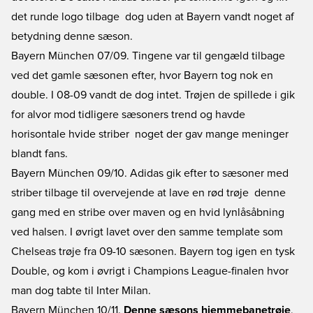
det runde logo tilbage  dog uden at Bayern vandt noget af
betydning denne sæson.
Bayern München 07/09. Tingene var til gengæld tilbage
ved det gamle sæsonen efter, hvor Bayern tog nok en
double. I 08-09 vandt de dog intet. Trøjen de spillede i gik
for alvor mod tidligere sæsoners trend og havde
horisontale hvide striber  noget der gav mange meninger
blandt fans.
Bayern München 09/10. Adidas gik efter to sæsoner med
striber tilbage til overvejende at lave en rød trøje  denne
gang med en stribe over maven og en hvid lynlåsåbning
ved halsen. I øvrigt lavet over den samme template som
Chelseas trøje fra 09-10 sæsonen. Bayern tog igen en tysk
Double, og kom i øvrigt i Champions League-finalen hvor
man dog tabte til Inter Milan.
Bayern München 10/11.
Denne sæsons hjemmebanetrøje
,