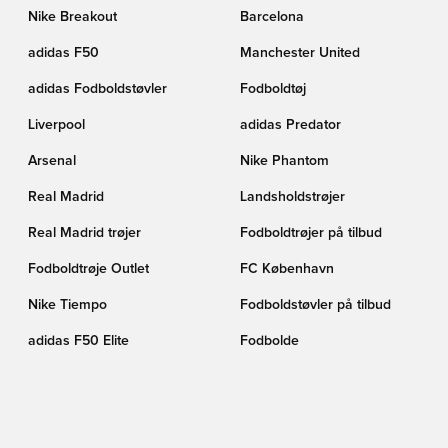
Nike Breakout
Barcelona
adidas F50
Manchester United
adidas Fodboldstøvler
Fodboldtøj
Liverpool
adidas Predator
Arsenal
Nike Phantom
Real Madrid
Landsholdstrøjer
Real Madrid trøjer
Fodboldtrøjer på tilbud
Fodboldtrøje Outlet
FC København
Nike Tiempo
Fodboldstøvler på tilbud
adidas F50 Elite
Fodbolde
Barcelona trøjer
PUMA Showtime
Kunstgræs (AG)
PUMA Fodboldstøvler