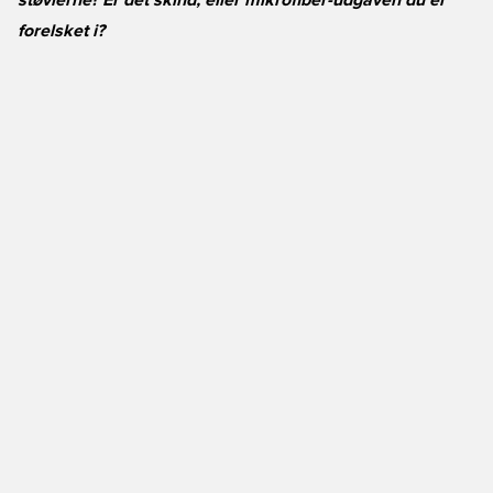
støvlerne? Er det skind, eller mikrofiber-udgaven du er
forelsket i?