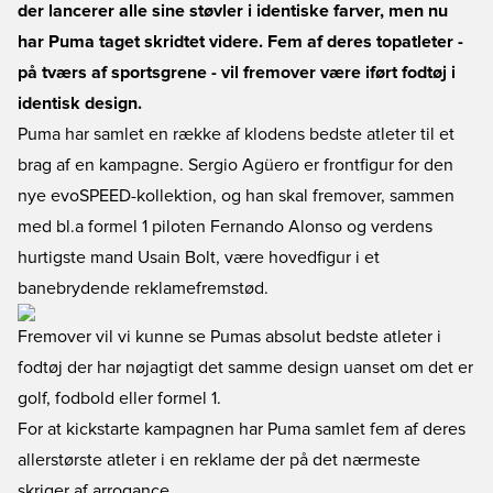
der lancerer alle sine støvler i identiske farver, men nu
har Puma taget skridtet videre. Fem af deres topatleter -
på tværs af sportsgrene - vil fremover være iført fodtøj i
identisk design.
Puma har samlet en række af klodens bedste atleter til et
brag af en kampagne. Sergio Agüero er frontfigur for den
nye evoSPEED-kollektion, og han skal fremover, sammen
med bl.a formel 1 piloten Fernando Alonso og verdens
hurtigste mand Usain Bolt, være hovedfigur i et
banebrydende reklamefremstød.
Fremover vil vi kunne se Pumas absolut bedste atleter i
fodtøj der har nøjagtigt det samme design uanset om det er
golf, fodbold eller formel 1.
For at kickstarte kampagnen har Puma samlet fem af deres
allerstørste atleter i en reklame der på det nærmeste
skriger af arrogance.