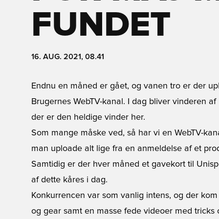
FUNDET
16. AUG. 2021, 08.41
Endnu en måned er gået, og vanen tro er der upl
Brugernes WebTV-kanal. I dag bliver vinderen a
der er den heldige vinder her.
Som mange måske ved, så har vi en WebTV-kanal d
man uploade alt lige fra en anmeldelse af et produ
Samtidig er der hver måned et gavekort til Unispo
af dette kåres i dag.
Konkurrencen var som vanlig intens, og der kom 
og gear samt en masse fede videoer med tricks o