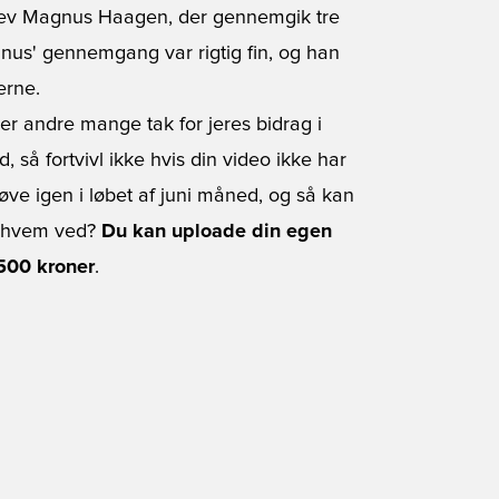
ev Magnus Haagen, der gennemgik tre
gnus' gennemgang var rigtig fin, og han
erne.
jer andre mange tak for jeres bidrag i
å fortvivl ikke hvis din video ikke har
øve igen i løbet af juni måned, og så kan
  hvem ved?
Du kan uploade din egen
500 kroner
.