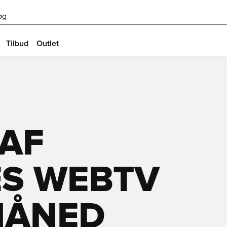
øg
Tilbud
Outlet
 AF
S WEBTV
MÅNED