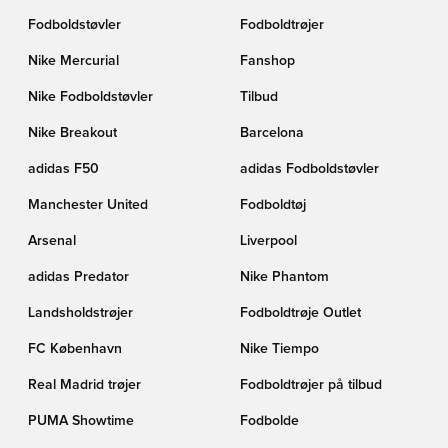
Fodboldstøvler
Fodboldtrøjer
Nike Mercurial
Fanshop
Nike Fodboldstøvler
Tilbud
Nike Breakout
Barcelona
adidas F50
adidas Fodboldstøvler
Manchester United
Fodboldtøj
Arsenal
Liverpool
adidas Predator
Nike Phantom
Landsholdstrøjer
Fodboldtrøje Outlet
FC København
Nike Tiempo
Real Madrid trøjer
Fodboldtrøjer på tilbud
PUMA Showtime
Fodbolde