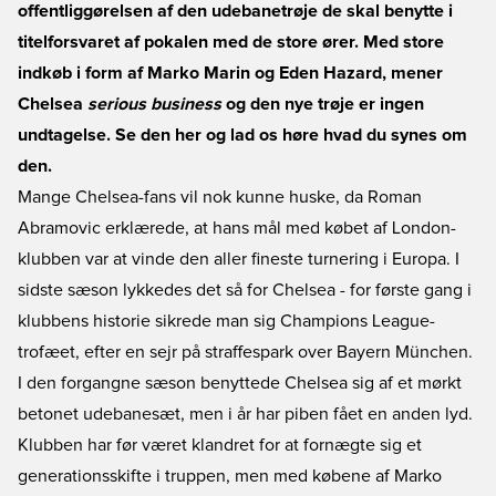
offentliggørelsen af den udebanetrøje de skal benytte i
titelforsvaret af pokalen med de store ører. Med store
indkøb i form af Marko Marin og Eden Hazard, mener
Chelsea
serious business
og den nye trøje er ingen
undtagelse. Se den her og lad os høre hvad du synes om
den.
Mange Chelsea-fans vil nok kunne huske, da Roman
Abramovic erklærede, at hans mål med købet af London-
klubben var at vinde den aller fineste turnering i Europa. I
sidste sæson lykkedes det så for Chelsea - for første gang i
klubbens historie sikrede man sig Champions League-
trofæet, efter en sejr på straffespark over Bayern München.
I den forgangne sæson benyttede Chelsea sig af et mørkt
betonet udebanesæt, men i år har piben fået en anden lyd.
Klubben har før været klandret for at fornægte sig et
generationsskifte i truppen, men med købene af Marko