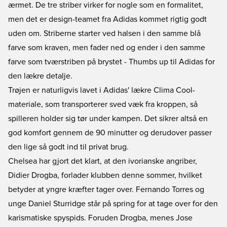
ærmet. De tre striber virker for nogle som en formalitet,
men det er design-teamet fra Adidas kommet rigtig godt
uden om. Striberne starter ved halsen i den samme blå
farve som kraven, men fader ned og ender i den samme
farve som tværstriben på brystet - Thumbs up til Adidas for
den lækre detalje.
Trøjen er naturligvis lavet i Adidas' lækre Clima Cool-
materiale, som transporterer sved væk fra kroppen, så
spilleren holder sig tør under kampen. Det sikrer altså en
god komfort gennem de 90 minutter og derudover passer
den lige så godt ind til privat brug.
Chelsea har gjort det klart, at den ivorianske angriber,
Didier Drogba, forlader klubben denne sommer, hvilket
betyder at yngre kræfter tager over. Fernando Torres og
unge Daniel Sturridge står på spring for at tage over for den
karismatiske spyspids. Foruden Drogba, menes Jose