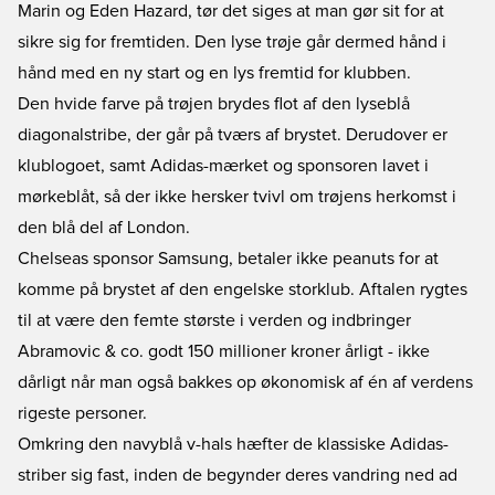
Marin og Eden Hazard, tør det siges at man gør sit for at
sikre sig for fremtiden. Den lyse trøje går dermed hånd i
hånd med en ny start og en lys fremtid for klubben.
Den hvide farve på trøjen brydes flot af den lyseblå
diagonalstribe, der går på tværs af brystet. Derudover er
klublogoet, samt Adidas-mærket og sponsoren lavet i
mørkeblåt, så der ikke hersker tvivl om trøjens herkomst i
den blå del af London.
Chelseas sponsor Samsung, betaler ikke peanuts for at
komme på brystet af den engelske storklub. Aftalen rygtes
til at være den femte største i verden og indbringer
Abramovic & co. godt 150 millioner kroner årligt - ikke
dårligt når man også bakkes op økonomisk af én af verdens
rigeste personer.
Omkring den navyblå v-hals hæfter de klassiske Adidas-
striber sig fast, inden de begynder deres vandring ned ad