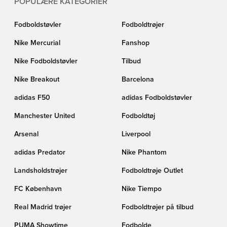
POPULÆRE KATEGORIER
Fodboldstøvler
Fodboldtrøjer
Nike Mercurial
Fanshop
Nike Fodboldstøvler
Tilbud
Nike Breakout
Barcelona
adidas F50
adidas Fodboldstøvler
Manchester United
Fodboldtøj
Arsenal
Liverpool
adidas Predator
Nike Phantom
Landsholdstrøjer
Fodboldtrøje Outlet
FC København
Nike Tiempo
Real Madrid trøjer
Fodboldtrøjer på tilbud
PUMA Showtime
Fodbolde