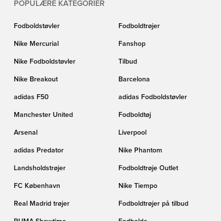
POPULÆRE KATEGORIER
Fodboldstøvler
Fodboldtrøjer
Nike Mercurial
Fanshop
Nike Fodboldstøvler
Tilbud
Nike Breakout
Barcelona
adidas F50
adidas Fodboldstøvler
Manchester United
Fodboldtøj
Arsenal
Liverpool
adidas Predator
Nike Phantom
Landsholdstrøjer
Fodboldtrøje Outlet
FC København
Nike Tiempo
Real Madrid trøjer
Fodboldtrøjer på tilbud