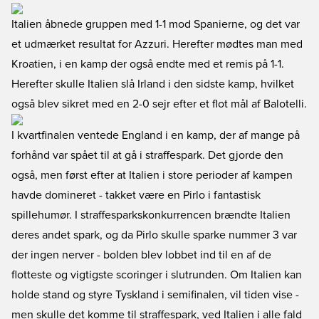
Italien åbnede gruppen med 1-1 mod Spanierne, og det var
et udmærket resultat for Azzuri. Herefter mødtes man med
Kroatien, i en kamp der også endte med et remis på 1-1.
Herefter skulle Italien slå Irland i den sidste kamp, hvilket
også blev sikret med en 2-0 sejr efter et flot mål af Balotelli.
I kvartfinalen ventede England i en kamp, der af mange på
forhånd var spået til at gå i straffespark. Det gjorde den
også, men først efter at Italien i store perioder af kampen
havde domineret - takket være en Pirlo i fantastisk
spillehumør. I straffesparkskonkurrencen brændte Italien
deres andet spark, og da Pirlo skulle sparke nummer 3 var
der ingen nerver - bolden blev lobbet ind til en af de
flotteste og vigtigste scoringer i slutrunden. Om Italien kan
holde stand og styre Tyskland i semifinalen, vil tiden vise -
men skulle det komme til straffespark, ved Italien i alle fald