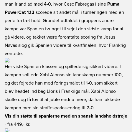
man Irland ad med 4-0, hvor Cesc Fabregas i sine
Puma
PowerCat 1.12
scorede sit andet mål i turneringen med en
perle fra tæt hold. Grundet udfaldet i gruppens andre
kampe var Spanien tvunget til sejr i den sidste kamp for at
gå videre, og takket være føromtalte scoring fra Jesus
Navas slog gik Spanien videre til kvartfinalen, hvor Frankrig
ventede.
Her viste Spanien klassen og spillede sig sikkert videre. I
kampen spillede Xabi Alonso sin landskamp nummer 100,
og det fejrede han med føringsmålet til 1-0, som sikkert
blev headet ind bag Lloris i Frankrigs mål. Xabi Alonso
skulle dog få lov til at juble endnu mere, da han lukkede
kampen med sin straffesparksscoring til 2-0.
Vis din støtte til spanierne med en spansk landsholdstrøje
- fra 449,- kr.