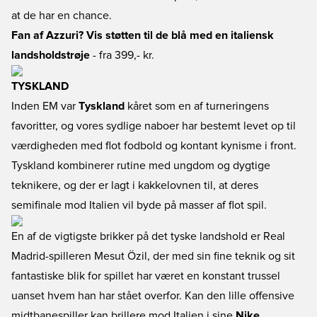
at de har en chance.
Fan af Azzuri? Vis støtten til de blå med en italiensk
landsholdstrøje
- fra 399,- kr.
TYSKLAND
Inden EM var
Tyskland
kåret som en af turneringens
favoritter, og vores sydlige naboer har bestemt levet op til
værdigheden med flot fodbold og kontant kynisme i front.
Tyskland kombinerer rutine med ungdom og dygtige
teknikere, og der er lagt i kakkelovnen til, at deres
semifinale mod Italien vil byde på masser af flot spil.
En af de vigtigste brikker på det tyske landshold er Real
Madrid-spilleren Mesut Özil, der med sin fine teknik og sit
fantastiske blik for spillet har været en konstant trussel
uanset hvem han har stået overfor. Kan den lille offensive
midtbanespiller kan brillere mod Italien i sine
Nike