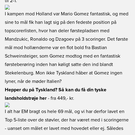
til 2-1.
I kampen mod Holland var Mario Gomez fantastisk, og med
sine to mål fik han lagt sig på den fedeste position på
topscorerlisten, hvor han deler førstepladsen med
Mandzukic, Ronaldo og Dzagoev på 3 scoringer. Det første
mål mod hollænderne var en flot bold fra Bastian
Schweinsteiger, som Gomez modtog med en fantastisk
førsteberøring inden han køligt satte den ind blandt
Stekelenburg. Mon ikke Tyskland håber at Gomez ingen
lyner, når de møder Italien?
Hepper du på Tyskland? Så kan du få din tyske
landsholdstrøje her
- fra 449,- kr.
I alt har EM bragt os hele 69 mål, og vi har derfor lavet en
Top 5-liste over de støvler, der har været med i scoringerne
- uanset om målet er lavet med hovedet eller ej. Således