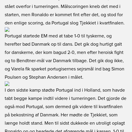
stået overfor i turneringen. Målscoringen kneb det med i
starten, men Ronaldo er kommet fint efter det, og stod for
den enlige scoring, da Portugal slog Tjekkiet i kvartfinalen.
Portugal startede EM med at tabe 1-0 til tyskerne, og
herefter bød Danmark op til dans. Det gik dog hurtigt galt
for danskerne, der kom bagud 2-0, men efter heroisk fight
og to Bendtner-mål var Danmark tilbage. Det gik dog ikke,
og Varela fik sparket portugisernes sejrsmål ind bag Simon
Poulsen og Stephan Andersen i målet.
I den sidste kamp stødte Portugal ind i Holland, som havde
tabt begge kampe indtil videre i turneringen. Det gjorde de
også mod Portugal, som dermed gik videre til kvartfinalen
på bekostning af Danmark. Her mødte de Tjekkiet, som
længe holdt stand. Men til sidst dukkede en utroligt oplagt
Ronaldo op og headede det afgørende mål i kassen. 1-0 til