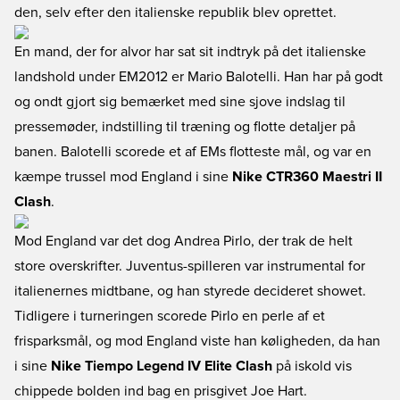
den, selv efter den italienske republik blev oprettet.
En mand, der for alvor har sat sit indtryk på det italienske
landshold under EM2012 er Mario Balotelli. Han har på godt
og ondt gjort sig bemærket med sine sjove indslag til
pressemøder, indstilling til træning og flotte detaljer på
banen. Balotelli scorede et af EMs flotteste mål, og var en
kæmpe trussel mod England i sine
Nike CTR360 Maestri II
Clash
.
Mod England var det dog Andrea Pirlo, der trak de helt
store overskrifter. Juventus-spilleren var instrumental for
italienernes midtbane, og han styrede decideret showet.
Tidligere i turneringen scorede Pirlo en perle af et
frisparksmål, og mod England viste han køligheden, da han
i sine
Nike Tiempo Legend IV Elite Clash
på iskold vis
chippede bolden ind bag en prisgivet Joe Hart.