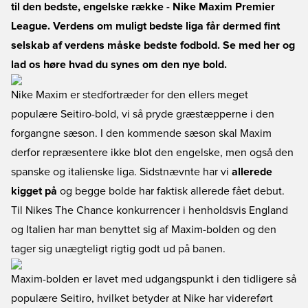
til den bedste, engelske række - Nike Maxim Premier
League. Verdens om muligt bedste liga får dermed fint
selskab af verdens måske bedste fodbold. Se med her og
lad os høre hvad du synes om den nye bold.
Nike Maxim er stedfortræder for den ellers meget
populære Seitiro-bold, vi så pryde græstæpperne i den
forgangne sæson. I den kommende sæson skal Maxim
derfor repræsentere ikke blot den engelske, men også den
spanske og italienske liga. Sidstnævnte har vi
allerede
kigget på
og begge bolde har faktisk allerede fået debut.
Til Nikes The Chance konkurrencer i henholdsvis England
og Italien har man benyttet sig af Maxim-bolden og den
tager sig unægteligt rigtig godt ud på banen.
Maxim-bolden er lavet med udgangspunkt i den tidligere så
populære Seitiro, hvilket betyder at Nike har videreført