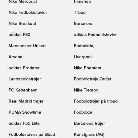
Nike Mercurial
Fanshop
Nike Fodboldstøvler
Tilbud
Nike Breakout
Barcelona
adidas F50
adidas Fodboldstøvler
Manchester United
Fodboldtøj
Arsenal
Liverpool
adidas Predator
Nike Phantom
Landsholdstrøjer
Fodboldtrøje Outlet
FC København
Nike Tiempo
Real Madrid trøjer
Fodboldtrøjer på tilbud
PUMA Showtime
Fodbolde
adidas F50 Elite
Barcelona trøjer
Fodboldstøvler på tilbud
Kunstgræs (AG)