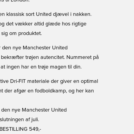
is til London.
 en klassisk sort United djævel i nakken.
, og det vækker altid glæde hos rigtige
 sig om produktet.
ar den nye Manchester United
 bekræfter trøjen autencitet. Nummeret på
 at ingen har en trøje magen til din.
ktive Dri-FIT materiale der giver en optimal
cent der afgør en fodboldkamp, og her kan
af den nye Manchester United
lutningen af juli.
DBESTILLING
549,-