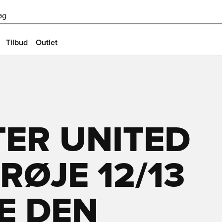
øg
Tilbud
Outlet
ER UNITED
ØJE 12/13
SE DEN