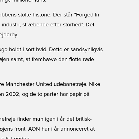
ange millioner fans.
bbens stolte historie. Der står "Forged In
i industri, stræbende efter storhed". Det
ejderby.
o holdt i sort hvid. Dette er sandsynligvis
røjen samt, at fremhæve den flotte røde
nye Manchester United udebanetrøje. Nike
en 2002, og de to parter har papir på
øje finder man igen i år det britisk-
øjens front. AON har i år annonceret at