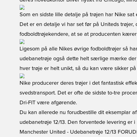
deres hovedkontor bliver flyttet fra Chicago, Illino
Som en sidste lille detalje på trøjen har Nike sat
Det er en detalje vi har set før på Uniteds trøjer
fodboldtrøjekendere, at se at producenten kærer
Ligesom på alle Nikes øvrige fodboldtrøjer så h
udebanetrøje også dette helt særlige mærke der
hver trøje er helt unikt, så du kan være sikker på
Nike producerer deres trøjer i det fantastisk effe
svedstransport. Det er ofte de sidste to-tre pro
Dri-FIT være afgørende.
Du kan allerede nu forudbestille dit eksemplar 
udebanetrøje 12/13. Den forventede levering er i s
Manchester United - Udebanetrøje 12/13 FORU