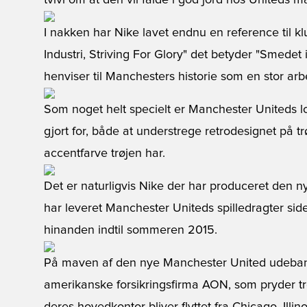
tvivl om at den vil falde i god jord hos Uniteds m
I nakken har Nike lavet endnu en reference til klu
Industri, Striving For Glory" det betyder "Smedet 
henviser til Manchesters historie som en stor arb
Som noget helt specielt er Manchester Uniteds log
gjort for, både at understrege retrodesignet på t
accentfarve trøjen har.
Det er naturligvis Nike der har produceret den 
har leveret Manchester Uniteds spilledragter sid
hinanden indtil sommeren 2015.
På maven af den nye Manchester United udebanetr
amerikanske forsikringsfirma AON, som pryder tr