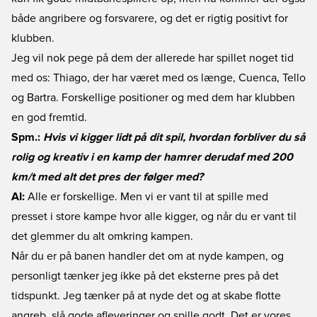
både angribere og forsvarere, og det er rigtig positivt for
klubben.
Jeg vil nok pege på dem der allerede har spillet noget tid
med os: Thiago, der har været med os længe, Cuenca, Tello
og Bartra. Forskellige positioner og med dem har klubben
en god fremtid.
Spm.:
Hvis vi kigger lidt på dit spil, hvordan forbliver du så
rolig og kreativ i en kamp der hamrer derudaf med 200
km/t med alt det pres der følger med?
AI:
Alle er forskellige. Men vi er vant til at spille med
presset i store kampe hvor alle kigger, og når du er vant til
det glemmer du alt omkring kampen.
Når du er på banen handler det om at nyde kampen, og
personligt tænker jeg ikke på det eksterne pres på det
tidspunkt. Jeg tænker på at nyde det og at skabe flotte
angreb, slå gode afleveringer og spille godt. Det er vores