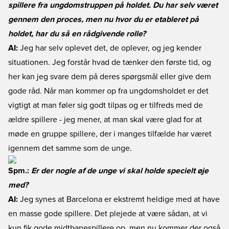
spillere fra ungdomstruppen på holdet. Du har selv været
gennem den proces, men nu hvor du er etableret på
holdet, har du så en rådgivende rolle?
AI:
Jeg har selv oplevet det, de oplever, og jeg kender
situationen. Jeg forstår hvad de tænker den første tid, og
her kan jeg svare dem på deres spørgsmål eller give dem
gode råd. Når man kommer op fra ungdomsholdet er det
vigtigt at man føler sig godt tilpas og er tilfreds med de
ældre spillere - jeg mener, at man skal være glad for at
møde en gruppe spillere, der i manges tilfælde har været
igennem det samme som de unge.
Spm.:
Er der nogle af de unge vi skal holde specielt øje
med?
AI:
Jeg synes at Barcelona er ekstremt heldige med at have
en masse gode spillere. Det plejede at være sådan, at vi
kun fik gode midtbanespillere op, men nu kommer der også