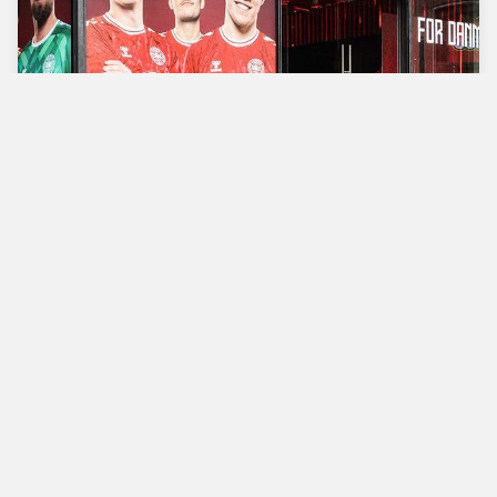
Verdens bedste
fodboldbutik
Man - Tors
10.00 - 18.00
Fre
10.00 - 19.00
Lør
10.00 - 17.00
Søn
11.00 - 16.00
Vimmelskaftet 42,
1161 Copenhagen