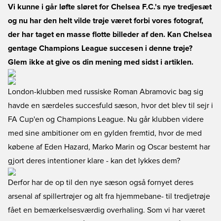
Vi kunne i går løfte sløret for Chelsea F.C.'s nye tredjesæt
og nu har den helt vilde trøje været forbi vores fotograf,
der har taget en masse flotte billeder af den. Kan Chelsea
gentage Champions League succesen i denne trøje?
Glem ikke at give os din mening med sidst i artiklen.
London-klubben med russiske Roman Abramovic bag sig
havde en særdeles succesfuld sæson, hvor det blev til sejr i
FA Cup'en og Champions League. Nu går klubben videre
med sine ambitioner om en gylden fremtid, hvor de med
købene af Eden Hazard, Marko Marin og Oscar bestemt har
gjort deres intentioner klare - kan det lykkes dem?
Derfor har de op til den nye sæson også fornyet deres
arsenal af spillertrøjer og alt fra hjemmebane- til tredjetrøje
fået en bemærkelsesværdig overhaling. Som vi har været