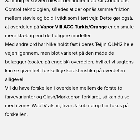
Samtidig er støvlen blevet behandlet med All Conditions
Control-teknologien, således at der opnås samme friktion
mellem støvle og bold i vådt som i tørt vejr. Dette gør også,
at overdelen på
Vapor VIII ACC Turkis/Orange
er en smule
mere klæbrig end de tidligere modeller
Med andre ord har Nike holdt fast i deres Teijin OLM12 hele
vejen igennem, men blot varieret på den måde de
belægger (coater, på engelsk) overdelen, hvilket vi sagtens
kan se giver helt forskellige karakteristika på overdelen
alligevel.
Vil du have forskellen i overdelen mellem de første to
farvevarianter og Clash/Mørkegrøn forklaret, så kan du se
med i vores WebTV-afsnit, hvor Jakob netop har fokus på
forskellen.