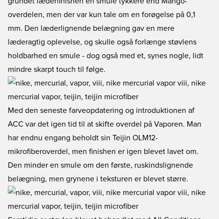
grundet læderfinishen en smule tykkere end Mango-
overdelen, men der var kun tale om en forøgelse på 0,1
mm. Den læderlignende belægning gav en mere
læderagtig oplevelse, og skulle også forlænge støvlens
holdbarhed en smule - dog også med et, synes nogle, lidt
mindre skarpt touch til følge.
Med den seneste farveopdatering og introduktionen af
ACC var det igen tid til at skifte overdel på Vaporen. Man
har endnu engang beholdt sin Teijin OLM12-
mikrofiberoverdel, men finishen er igen blevet lavet om.
Den minder en smule om den første, ruskindslignende
belægning, men grynene i teksturen er blevet større.