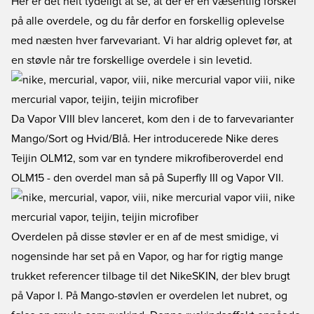
Her er det helt tydeligt at se, at der er en væsentlig forskel
på alle overdele, og du får derfor en forskellig oplevelse
med næsten hver farvevariant. Vi har aldrig oplevet før, at
en støvle når tre forskellige overdele i sin levetid.
Da Vapor VIII blev lanceret, kom den i de to farvevarianter
Mango/Sort og Hvid/Blå. Her introducerede Nike deres
Teijin OLM12, som var en tyndere mikrofiberoverdel end
OLM15 - den overdel man så på Superfly III og Vapor VII.
Overdelen på disse støvler er en af de mest smidige, vi
nogensinde har set på en Vapor, og har for rigtig mange
trukket referencer tilbage til det NikeSKIN, der blev brugt
på Vapor I. På Mango-støvlen er overdelen let nubret, og