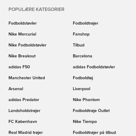
POPULÆRE KATEGORIER
Fodboldstøvler
Fodboldtrøjer
Nike Mercurial
Fanshop
Nike Fodboldstøvler
Tilbud
Nike Breakout
Barcelona
adidas F50
adidas Fodboldstøvler
Manchester United
Fodboldtøj
Arsenal
Liverpool
adidas Predator
Nike Phantom
Landsholdstrøjer
Fodboldtrøje Outlet
FC København
Nike Tiempo
Real Madrid trøjer
Fodboldtrøjer på tilbud