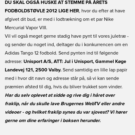
DU SKAL OGSÅ HUSKE AT STEMME PÅ ÅRETS
FODBOLDSTØVLE 2012 LIGE HER
, hvor du efter at have
afgivet dit bud, er med i lodtrækning om et par Nike
Mercurial Vapor VIII.
Vil vil også meget gerne stadig have pynt til vores juletræ -
og sender du noget ind, deltager du i konkurrencen om en
Adidas Tango 12 fodbold. Send pynten ind til følgende
adresse:
Unisport A/S, ATT: Jul i Unisport, Gammel Køge
Landevej 121, 2500 Valby.
Send samtidig en lille lap papir
med i hvor dit navn og adresse står på, så vi kan sende
præmien afsted til dig, hvis du bliver trukket som vinder.
Har du selv oplevet at sidde og rive dig i håret over
fraklip, når du skulle lave Brugernes WebTV eller andre
videoer - og hvilket fraklip synes du var sjovest? Vi hører
gerne om dine erfaringer i boksen herunder.