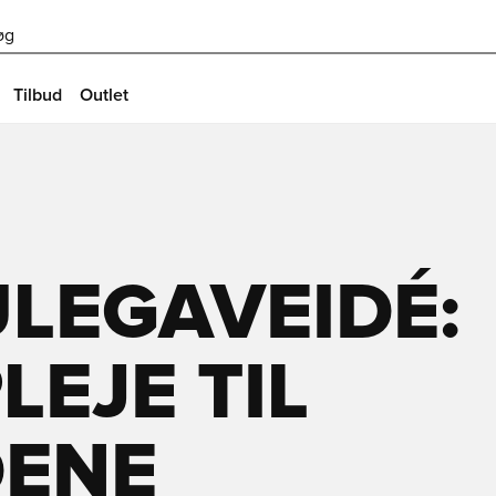
øg
Tilbud
Outlet
LEGAVEIDÉ:
EJE TIL
ENE