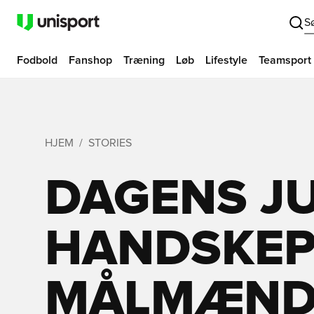
S
Fodbold
Fanshop
Træning
Løb
Lifestyle
Teamsport
HJEM
STORIES
DAGENS JU
HANDSKEPL
MÅLMÆND