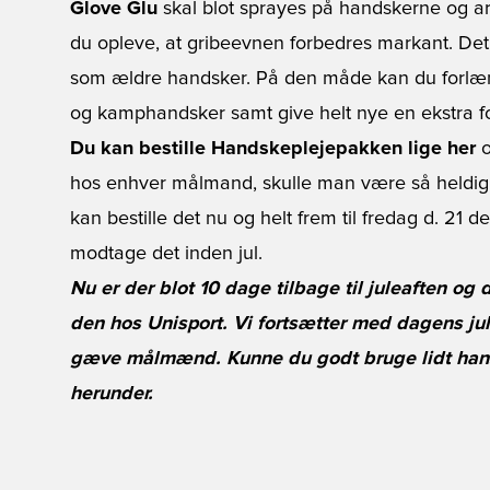
Glove Glu
skal blot sprayes på handskerne og arbe
du opleve, at gribeevnen forbedres markant. Det 
som ældre handsker. På den måde kan du forlæn
og kamphandsker samt give helt nye en ekstra fo
Du kan bestille Handskeplejepakken lige her
o
hos enhver målmand, skulle man være så heldig 
kan bestille det nu og helt frem til fredag d. 21
modtage det inden jul.
Nu er der blot 10 dage tilbage til juleaften og
den hos Unisport. Vi fortsætter med dagens jul
gæve målmænd. Kunne du godt bruge lidt hans
herunder.