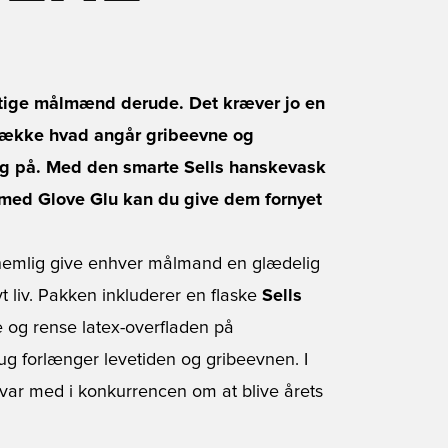
gtige målmænd derude. Det kræver jo en
t række hvad angår gribeevne og
ing på. Med den smarte Sells hanskevask
med Glove Glu kan du give dem fornyet
emlig give enhver målmand en glædelig
t liv. Pakken inkluderer en flaske
Sells
ske og rense latex-overfladen på
 forlænger levetiden og gribeevnen. I
 var med i konkurrencen om at blive årets