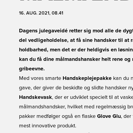
16. AUG. 2021, 08.41
Dagens julegaveidé retter sig mod alle de dy
del vedligeholdelse, at få sine handsker til a
holdbarhed, men det er der heldigvis en løsn
kan du få dine målmandshansker helt rene og 
gribeevne.
Med vores smarte
Handskeplejepakke
kan du n
gave, der giver de beskidte og slidte handsker ny
Handskevask
, der er udviklet specielt til at va
målmandshandsker, hvilket med regelmæssig brug
pakker medfølger også en flaske
Glove Glu
, der
mest innovative produkt.