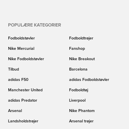
POPULÆRE KATEGORIER
Fodboldstøvler
Fodboldtrøjer
Nike Mercurial
Fanshop
Nike Fodboldstøvler
Nike Breakout
Tilbud
Barcelona
adidas F50
adidas Fodboldstøvler
Manchester United
Fodboldtøj
adidas Predator
Liverpool
Arsenal
Nike Phantom
Landsholdstrøjer
Arsenal trøjer