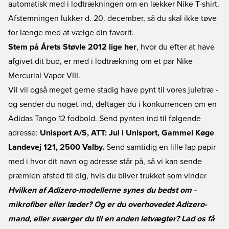
automatisk med i lodtrækningen om en lækker Nike T-shirt.
Afstemningen lukker d. 20. december, så du skal ikke tøve
for længe med at vælge din favorit.
Stem på Årets Støvle 2012 lige her
, hvor du efter at have
afgivet dit bud, er med i lodtrækning om et par Nike
Mercurial Vapor VIII.
Vil vil også meget gerne stadig have pynt til vores juletræ -
og sender du noget ind, deltager du i konkurrencen om en
Adidas Tango 12 fodbold. Send pynten ind til følgende
adresse:
Unisport A/S, ATT: Jul i Unisport, Gammel Køge
Landevej 121, 2500 Valby.
Send samtidig en lille lap papir
med i hvor dit navn og adresse står på, så vi kan sende
præmien afsted til dig, hvis du bliver trukket som vinder
Hvilken af Adizero-modellerne synes du bedst om -
mikrofiber eller læder? Og er du overhovedet Adizero-
mand, eller sværger du til en anden letvægter? Lad os få