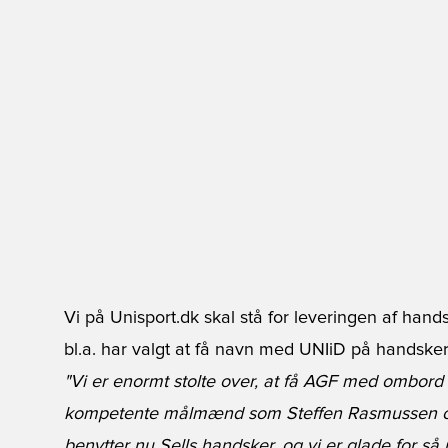
Vi på Unisport.dk skal stå for leveringen af hand
bl.a. har valgt at få navn med UNIiD på handske
"Vi er enormt stolte over, at få AGF med ombord o
kompetente målmænd som Steffen Rasmussen o
benytter nu Sells handsker, og vi er glade for 