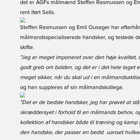
det er AGFs målmænd Steffen Rasmussen og Emil
rent iført Sells.
Steffen Rasmussen og Emil Ousager har efterhå
målmandsspecialiserede handsker, og testede den 
skifte.
"Jeg er meget imponeret over den høje kvalitet, s
godt greb om bolden, og det er i det hele taget e
meget sikker, når du skal ud i en målmandsaktio
og han suppleres af sin målmandskollega.
"Det er de bedste handsker, jeg har prøvet at st
skræddersyet i forhold til en målmands behov, o
kollektion af handsker både til træning og kamp 
den handske, der passer en bedst  uanset hvilken