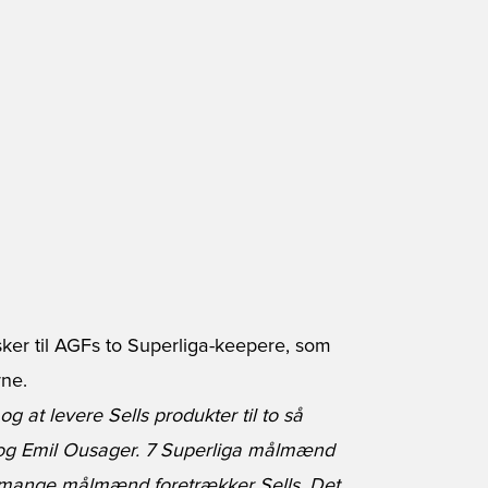
sker til AGFs to Superliga-keepere, som
rne.
g at levere Sells produkter til to så
g Emil Ousager. 7 Superliga målmænd
så mange målmænd foretrækker Sells. Det