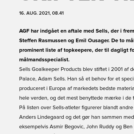
16. AUG. 2021, 08.41
AGF har indgået en aftale med Sells, der i fre
Steffen Rasmussen og Emil Ousager. De to må
prominent liste af topkeepere, der til dagligt 
målmandsspecialist.
Sells Goalkeeper Products blev stiftet i 2001 af 
Palace, Adam Sells. Han så et behov for et spec
produceret i Europa af markedets bedste material
hele verden, og det mest benyttede mærke i de 
På listen over Sells-atleter figurerer blandt a
Anders Lindegaard og det gør han sammen med f
eksempelvis Asmir Begovic, John Ruddy og Ben F