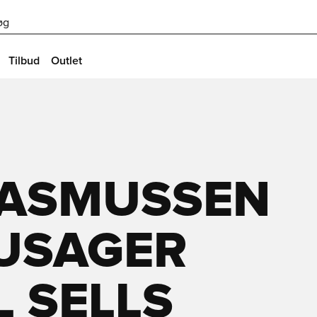
øg
Tilbud
Outlet
RASMUSSEN
OUSAGER
L SELLS