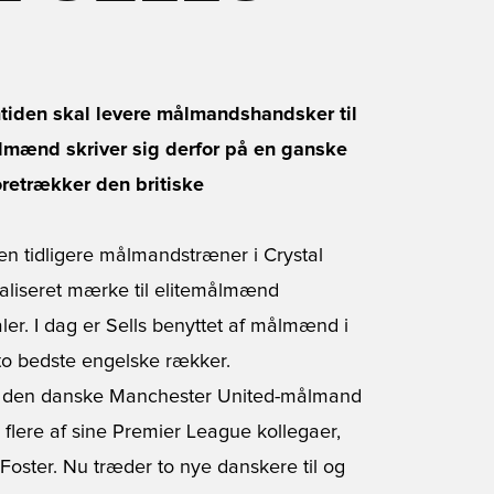
mtiden skal levere målmandshandsker til
lmænd skriver sig derfor på en ganske
foretrækker den britiske
den tidligere målmandstræner i Crystal
ialiseret mærke til elitemålmænd
er. I dag er Sells benyttet af målmænd i
to bedste engelske rækker.
ndre den danske Manchester United-målmand
lere af sine Premier League kollegaer,
oster. Nu træder to nye danskere til og