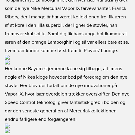
To splinternye Lamborghinier, der hver især var udsmykket
som de nye Nike Mercurial Vapor IX-farvevarianter. Franck
Ribery, der i mange år har været kollektionen tro, fik æren
af at køre i den lilla superbil, der ligner de støvler, han
fremover skal spille. Samtidig fik hans unge holdkammerat
æren af den orange Lamborghini og så var ellers bare at se,
hvem der kunne komme først frem til Players' Lounge.
Her kunne Bayern-stjernerne læne sig tilbage, alt imens
nogle af Nikes kloge hoveder bød på foredrag om den nye
støvle. Her blev der fortalt om de nye innovationer på
Vapor IX, hvor især overdelen trækker overskrifter. Den nye
Speed Control-teknologi giver fantastisk greb i bolden og
gør den seneste generation af Mercurial-kollektionen
endnu farligere end forgængeren.