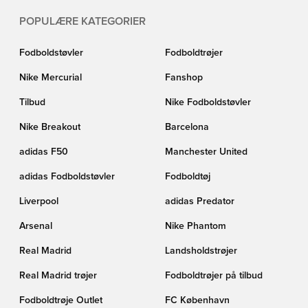
POPULÆRE KATEGORIER
Fodboldstøvler
Fodboldtrøjer
Nike Mercurial
Fanshop
Tilbud
Nike Fodboldstøvler
Nike Breakout
Barcelona
adidas F50
Manchester United
adidas Fodboldstøvler
Fodboldtøj
Liverpool
adidas Predator
Arsenal
Nike Phantom
Real Madrid
Landsholdstrøjer
Real Madrid trøjer
Fodboldtrøjer på tilbud
Fodboldtrøje Outlet
FC København