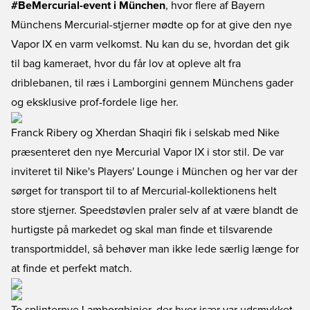
#BeMercurial-event i München
, hvor flere af Bayern
Münchens Mercurial-stjerner mødte op for at give den nye
Vapor IX en varm velkomst. Nu kan du se, hvordan det gik
til bag kameraet, hvor du får lov at opleve alt fra
driblebanen, til ræs i Lamborgini gennem Münchens gader
og eksklusive prof-fordele lige her.
Franck Ribery og Xherdan Shaqiri fik i selskab med Nike
præsenteret den nye Mercurial Vapor IX i stor stil. De var
inviteret til Nike's Players' Lounge i München og her var der
sørget for transport til to af Mercurial-kollektionens helt
store stjerner. Speedstøvlen praler selv af at være blandt de
hurtigste på markedet og skal man finde et tilsvarende
transportmiddel, så behøver man ikke lede særlig længe for
at finde et perfekt match.