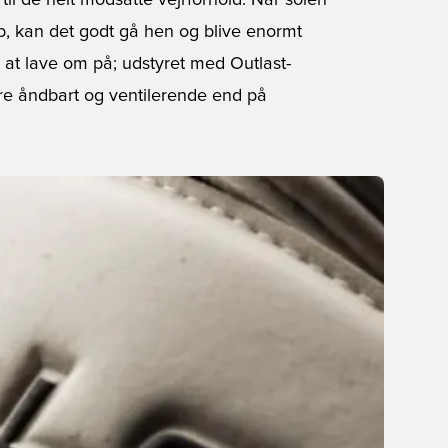
il de helt modsatte vejrforhold. Når solen
amp, kan det godt gå hen og blive enormt
 at lave om på; udstyret med Outlast-
mere åndbart og ventilerende end på