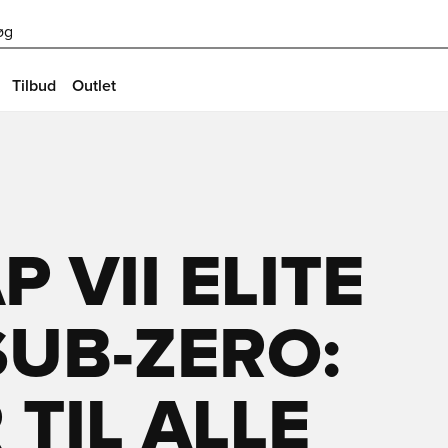
øg
Tilbud
Outlet
 VII ELITE
SUB-ZERO:
TIL ALLE