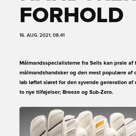
FORHOLD
16. AUG. 2021, 08.41
Målmandsspecialisterne fra Sells kan prale af f
målmandshandsker og den mest populære af de
løb løftet sløret for den syvende generation af
to nye tilføjelser; Breeze og Sub-Zero.