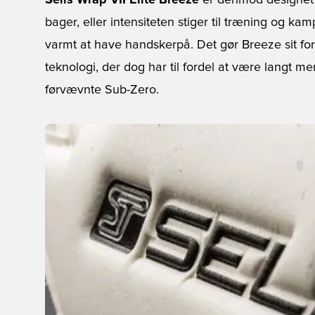
Sells Wrap VII Elite Breeze
er derimod designet t
bager, eller intensiteten stiger til træning og k
varmt at have handskerpå. Det gør Breeze sit for
teknologi, der dog har til fordel at være langt 
førvævnte Sub-Zero.