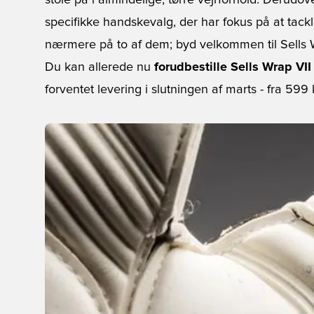
stole på i almindelige, tørre vejrforhold. Derud
specifikke handskevalg, der har fokus på at tackle
nærmere på to af dem; byd velkommen til Sells W
Du kan allerede nu
forudbestille Sells Wrap VII
forventet levering i slutningen af marts - fra 599 