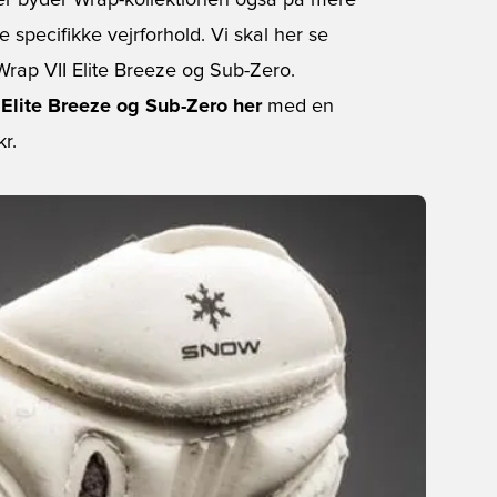
over byder Wrap-kollektionen også på mere
 specifikke vejrforhold. Vi skal her se
rap VII Elite Breeze og Sub-Zero.
 Elite Breeze og Sub-Zero her
med en
kr.