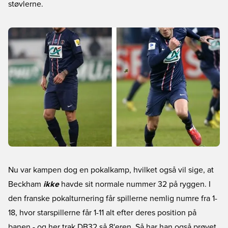
støvlerne.
Nu var kampen dog en pokalkamp, hvilket også vil sige, at
Beckham
ikke
havde sit normale nummer 32 på ryggen. I
den franske pokalturnering får spillerne nemlig numre fra 1-
18, hvor starspillerne får 1-11 alt efter deres position på
banen - og her trak DB32 så 8'eren. Så har han også prøvet