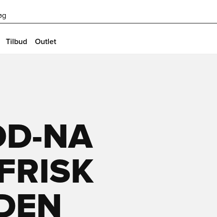
øg
Tilbud
Outlet
DD-NA
 FRISK
 DEN