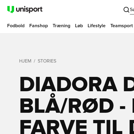
S
Fodbold
Fanshop
Træning
Løb
Lifestyle
Teamsport
HJEM
STORIES
DIADORA 
BLÅ/RØD -
FARVE TIL