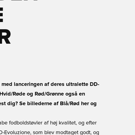
E
R
e med lanceringen af deres ultralette DD-
 Hvid/Røde og Rød/Grønne også en
est dig? Se billederne af Blå/Rød her og
be fodboldstøvler af høj kvalitet, og efter
d DD-Evoluzione, som blev modtaget godt, og