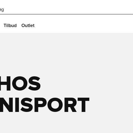
øg
Tilbud
Outlet
HOS
UNISPORT