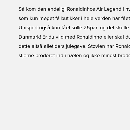
Så kom den endelig! Ronaldinhos Air Legend i hv
som kun meget få butikker i hele verden har fået m
Unisport også kun fået sølle 25par, og det skulle
Danmark! Er du vild med Ronaldinho eller skal du
dette altså alletiders julegave. Støvlen har Rona
stjerne broderet ind i hælen og ikke mindst broder