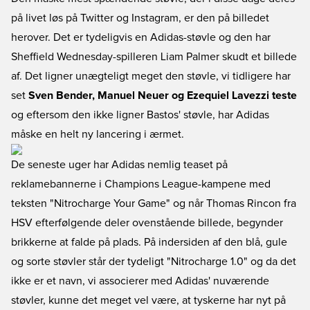
på livet løs på Twitter og Instagram, er den på billedet
herover. Det er tydeligvis en Adidas-støvle og den har
Sheffield Wednesday-spilleren Liam Palmer skudt et billede
af. Det ligner unægteligt meget den støvle, vi tidligere har
set
Sven Bender, Manuel Neuer og Ezequiel Lavezzi teste
og eftersom den ikke ligner Bastos' støvle, har Adidas
måske en helt ny lancering i ærmet.
De seneste uger har Adidas nemlig teaset på
reklamebannerne i Champions League-kampene med
teksten "Nitrocharge Your Game" og når Thomas Rincon fra
HSV efterfølgende deler ovenstående billede, begynder
brikkerne at falde på plads. På indersiden af den blå, gule
og sorte støvler står der tydeligt "Nitrocharge 1.0" og da det
ikke er et navn, vi associerer med Adidas' nuværende
støvler, kunne det meget vel være, at tyskerne har nyt på