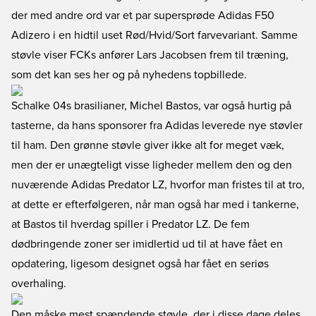
der med andre ord var et par supersprøde Adidas F50
Adizero i en hidtil uset Rød/Hvid/Sort farvevariant. Samme
støvle viser FCKs anfører Lars Jacobsen frem til træning,
som det kan ses her og på nyhedens topbillede.
Schalke 04s brasilianer, Michel Bastos, var også hurtig på
tasterne, da hans sponsorer fra Adidas leverede nye støvler
til ham. Den grønne støvle giver ikke alt for meget væk,
men der er unægteligt visse ligheder mellem den og den
nuværende Adidas Predator LZ, hvorfor man fristes til at tro,
at dette er efterfølgeren, når man også har med i tankerne,
at Bastos til hverdag spiller i Predator LZ. De fem
dødbringende zoner ser imidlertid ud til at have fået en
opdatering, ligesom designet også har fået en seriøs
overhaling.
Den måske mest spændende støvle, der i disse dage deles