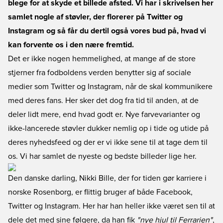
blege for at skyde et billede afsted. Vi har i skrivelsen her
samlet nogle af støvler, der florerer på Twitter og
Instagram og så får du dertil også vores bud på, hvad vi
kan forvente os i den nære fremtid.
Det er ikke nogen hemmelighed, at mange af de store
stjerner fra fodboldens verden benytter sig af sociale
medier som Twitter og Instagram, når de skal kommunikere
med deres fans. Her sker det dog fra tid til anden, at de
deler lidt mere, end hvad godt er. Nye farvevarianter og
ikke-lancerede støvler dukker nemlig op i tide og utide på
deres nyhedsfeed og der er vi ikke sene til at tage dem til
os. Vi har samlet de nyeste og bedste billeder lige her.
Den danske darling, Nikki Bille, der for tiden gør karriere i
norske Rosenborg, er flittig bruger af både Facebook,
Twitter og Instagram. Her har han heller ikke været sen til at
dele det med sine følgere, da han fik
"nye hjul til Ferrarien"
,