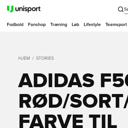
S
Fodbold
Fanshop
Træning
Løb
Lifestyle
Teamsport
HJEM
STORIES
ADIDAS F5
RØD/SORT/
FARVE TIL