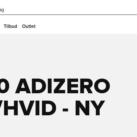
øg
Tilbud
Outlet
0 ADIZERO
HVID - NY