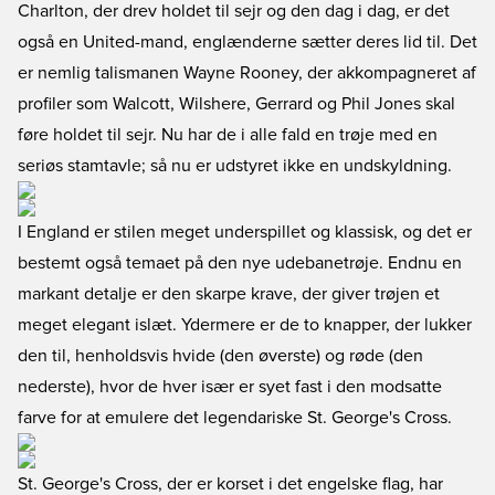
Charlton, der drev holdet til sejr og den dag i dag, er det
også en United-mand, englænderne sætter deres lid til. Det
er nemlig talismanen Wayne Rooney, der akkompagneret af
profiler som Walcott, Wilshere, Gerrard og Phil Jones skal
føre holdet til sejr. Nu har de i alle fald en trøje med en
seriøs stamtavle; så nu er udstyret ikke en undskyldning.
I England er stilen meget underspillet og klassisk, og det er
bestemt også temaet på den nye udebanetrøje. Endnu en
markant detalje er den skarpe krave, der giver trøjen et
meget elegant islæt. Ydermere er de to knapper, der lukker
den til, henholdsvis hvide (den øverste) og røde (den
nederste), hvor de hver især er syet fast i den modsatte
farve for at emulere det legendariske St. George's Cross.
St. George's Cross, der er korset i det engelske flag, har