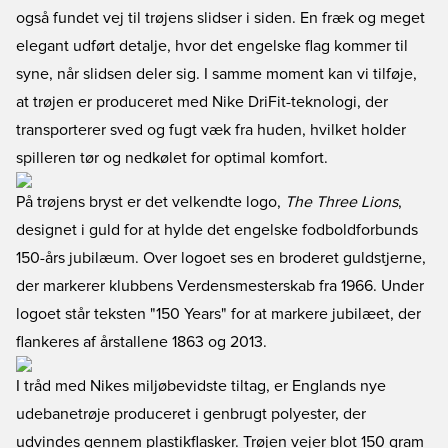
også fundet vej til trøjens slidser i siden. En fræk og meget
elegant udført detalje, hvor det engelske flag kommer til
syne, når slidsen deler sig. I samme moment kan vi tilføje,
at trøjen er produceret med Nike DriFit-teknologi, der
transporterer sved og fugt væk fra huden, hvilket holder
spilleren tør og nedkølet for optimal komfort.
På trøjens bryst er det velkendte logo,
The Three Lions
,
designet i guld for at hylde det engelske fodboldforbunds
150-års jubilæum. Over logoet ses en broderet guldstjerne,
der markerer klubbens Verdensmesterskab fra 1966. Under
logoet står teksten "150 Years" for at markere jubilæet, der
flankeres af årstallene 1863 og 2013.
I tråd med Nikes miljøbevidste tiltag, er Englands nye
udebanetrøje produceret i genbrugt polyester, der
udvindes gennem plastikflasker. Trøjen vejer blot 150 gram