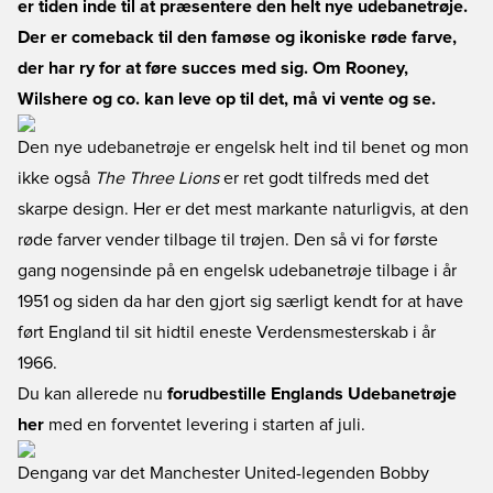
er tiden inde til at præsentere den helt nye udebanetrøje.
Der er comeback til den famøse og ikoniske røde farve,
der har ry for at føre succes med sig. Om Rooney,
Wilshere og co. kan leve op til det, må vi vente og se.
Den nye udebanetrøje er engelsk helt ind til benet og mon
ikke også
The Three Lions
er ret godt tilfreds med det
skarpe design. Her er det mest markante naturligvis, at den
røde farver vender tilbage til trøjen. Den så vi for første
gang nogensinde på en engelsk udebanetrøje tilbage i år
1951 og siden da har den gjort sig særligt kendt for at have
ført England til sit hidtil eneste Verdensmesterskab i år
1966.
Du kan allerede nu
forudbestille Englands Udebanetrøje
her
med en forventet levering i starten af juli.
Dengang var det Manchester United-legenden Bobby