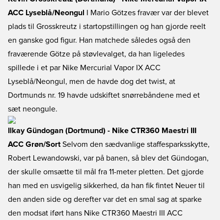
ACC Lyseblå/Neongul
I Mario Götzes fravær var der blevet
plads til Grosskreutz i startopstillingen og han gjorde reelt
en ganske god figur. Han matchede således også den
fraværende Götze på støvlevalget, da han ligeledes
spillede i et par Nike Mercurial Vapor IX ACC
Lyseblå/Neongul, men de havde dog det twist, at
Dortmunds nr. 19 havde udskiftet snørrebåndene med et
sæt neongule.
Ilkay Gündogan (Dortmund) - Nike CTR360 Maestri III
ACC Grøn/Sort
Selvom den sædvanlige staffesparksskytte,
Robert Lewandowski, var på banen, så blev det Gündogan,
der skulle omsætte til mål fra 11-meter pletten. Det gjorde
han med en usvigelig sikkerhed, da han fik fintet Neuer til
den anden side og derefter var det en smal sag at sparke
den modsat iført hans Nike CTR360 Maestri III ACC