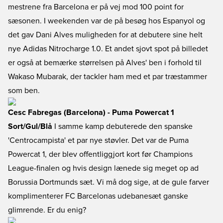
mestrene fra Barcelona er på vej mod 100 point for
sæsonen. I weekenden var de på besøg hos Espanyol og
det gav Dani Alves muligheden for at debutere sine helt
nye Adidas Nitrocharge 1.0. Et andet sjovt spot på billedet
er også at bemærke størrelsen på Alves' ben i forhold til
Wakaso Mubarak, der tackler ham med et par træstammer
som ben.
Cesc Fabregas (Barcelona) - Puma Powercat 1
Sort/Gul/Blå
I samme kamp debuterede den spanske
'Centrocampista' et par nye støvler. Det var de Puma
Powercat 1, der blev offentliggjort kort før Champions
League-finalen og hvis design lænede sig meget op ad
Borussia Dortmunds sæt. Vi må dog sige, at de gule farver
komplimenterer FC Barcelonas udebanesæt ganske
glimrende. Er du enig?