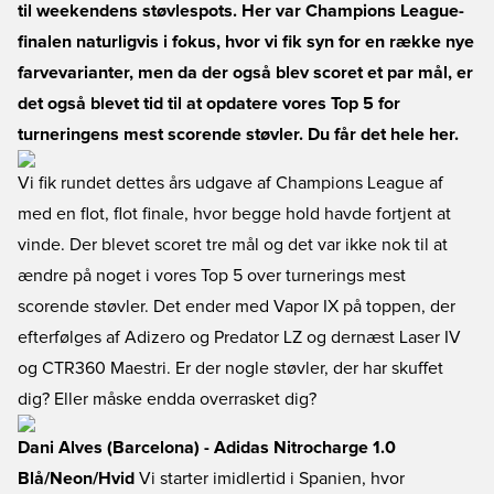
til weekendens støvlespots. Her var Champions League-
finalen naturligvis i fokus, hvor vi fik syn for en række nye
farvevarianter, men da der også blev scoret et par mål, er
det også blevet tid til at opdatere vores Top 5 for
turneringens mest scorende støvler. Du får det hele her.
Vi fik rundet dettes års udgave af Champions League af
med en flot, flot finale, hvor begge hold havde fortjent at
vinde. Der blevet scoret tre mål og det var ikke nok til at
ændre på noget i vores Top 5 over turnerings mest
scorende støvler. Det ender med Vapor IX på toppen, der
efterfølges af Adizero og Predator LZ og dernæst Laser IV
og CTR360 Maestri. Er der nogle støvler, der har skuffet
dig? Eller måske endda overrasket dig?
Dani Alves (Barcelona) - Adidas Nitrocharge 1.0
Blå/Neon/Hvid
Vi starter imidlertid i Spanien, hvor