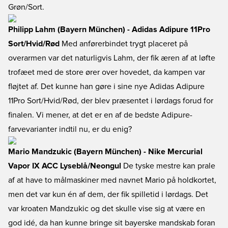
Grøn/Sort.
Philipp Lahm (Bayern München) - Adidas Adipure 11Pro
Sort/Hvid/Rød
Med anførerbindet trygt placeret på
overarmen var det naturligvis Lahm, der fik æren af at løfte
trofæet med de store ører over hovedet, da kampen var
fløjtet af. Det kunne han gøre i sine nye Adidas Adipure
11Pro Sort/Hvid/Rød, der blev præsentet i lørdags forud for
finalen. Vi mener, at det er en af de bedste Adipure-
farvevarianter indtil nu, er du enig?
Mario Mandzukic (Bayern München) - Nike Mercurial
Vapor IX ACC Lyseblå/Neongul
De tyske mestre kan prale
af at have to målmaskiner med navnet Mario på holdkortet,
men det var kun én af dem, der fik spilletid i lørdags. Det
var kroaten Mandzukic og det skulle vise sig at være en
god idé, da han kunne bringe sit bayerske mandskab foran