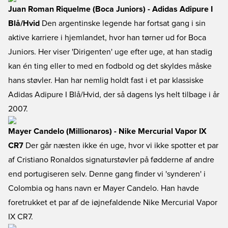
Juan Roman Riquelme (Boca Juniors) - Adidas Adipure I
Blå/Hvid
Den argentinske legende har fortsat gang i sin
aktive karriere i hjemlandet, hvor han tørner ud for Boca
Juniors. Her viser 'Dirigenten' uge efter uge, at han stadig
kan én ting eller to med en fodbold og det skyldes måske
hans støvler. Han har nemlig holdt fast i et par klassiske
Adidas Adipure I Blå/Hvid, der så dagens lys helt tilbage i år
2007.
Mayer Candelo (Millionaros) - Nike Mercurial Vapor IX
CR7
Der går næsten ikke én uge, hvor vi ikke spotter et par
af Cristiano Ronaldos signaturstøvler på fødderne af andre
end portugiseren selv. Denne gang finder vi 'synderen' i
Colombia og hans navn er Mayer Candelo. Han havde
foretrukket et par af de iøjnefaldende Nike Mercurial Vapor
IX CR7.