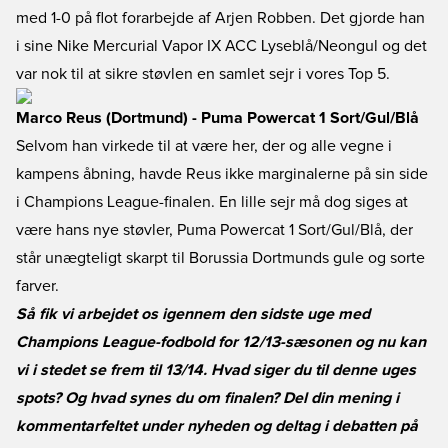
med 1-0 på flot forarbejde af Arjen Robben. Det gjorde han
i sine Nike Mercurial Vapor IX ACC Lyseblå/Neongul og det
var nok til at sikre støvlen en samlet sejr i vores Top 5.
Marco Reus (Dortmund) - Puma Powercat 1 Sort/Gul/Blå
Selvom han virkede til at være her, der og alle vegne i
kampens åbning, havde Reus ikke marginalerne på sin side
i Champions League-finalen. En lille sejr må dog siges at
være hans nye støvler, Puma Powercat 1 Sort/Gul/Blå, der
står unægteligt skarpt til Borussia Dortmunds gule og sorte
farver.
Så fik vi arbejdet os igennem den sidste uge med
Champions League-fodbold for 12/13-sæsonen og nu kan
vi i stedet se frem til 13/14. Hvad siger du til denne uges
spots? Og hvad synes du om finalen? Del din mening i
kommentarfeltet under nyheden og deltag i debatten på