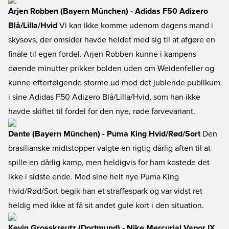
Arjen Robben (Bayern München) - Adidas F50 Adizero
Blå/Lilla/Hvid
Vi kan ikke komme udenom dagens mand i
skysovs, der omsider havde heldet med sig til at afgøre en
finale til egen fordel. Arjen Robben kunne i kampens
døende minutter prikker bolden uden om Weidenfeller og
kunne efterfølgende storme ud mod det jublende publikum
i sine Adidas F50 Adizero Blå/Lilla/Hvid, som han ikke
havde skiftet til fordel for den nye, røde farvevariant.
Dante (Bayern München) - Puma King Hvid/Rød/Sort
Den
brasilianske midtstopper valgte en rigtig dårlig aften til at
spille en dårlig kamp, men heldigvis for ham kostede det
ikke i sidste ende. Med sine helt nye Puma King
Hvid/Rød/Sort begik han et straffespark og var vidst ret
heldig med ikke at få sit andet gule kort i den situation.
Kevin Grosskreutz (Dortmund) - Nike Mercurial Vapor IX