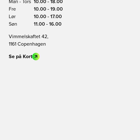
Man - Tors
10.00 - 18.00
Fre
10.00 - 19.00
Lør
10.00 - 17.00
Søn
11.00 - 16.00
Vimmelskaftet 42,
1161 Copenhagen
Se på Kort
BLIV MEDLEM I DAG
Få en 20% rabatkode
En klub på over 2 million medlemmer
Få adgang til eksklusive medlemsprodukter