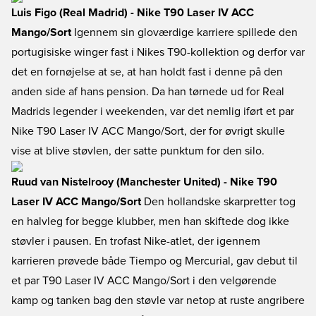
Luis Figo (Real Madrid) - Nike T90 Laser IV ACC
Mango/Sort
Igennem sin gloværdige karriere spillede den
portugisiske winger fast i Nikes T90-kollektion og derfor var
det en fornøjelse at se, at han holdt fast i denne på den
anden side af hans pension. Da han tørnede ud for Real
Madrids legender i weekenden, var det nemlig iført et par
Nike T90 Laser IV ACC Mango/Sort, der for øvrigt skulle
vise at blive støvlen, der satte punktum for den silo.
Ruud van Nistelrooy (Manchester United) - Nike T90
Laser IV ACC Mango/Sort
Den hollandske skarpretter tog
en halvleg for begge klubber, men han skiftede dog ikke
støvler i pausen. En trofast Nike-atlet, der igennem
karrieren prøvede både Tiempo og Mercurial, gav debut til
et par T90 Laser IV ACC Mango/Sort i den velgørende
kamp og tanken bag den støvle var netop at ruste angribere