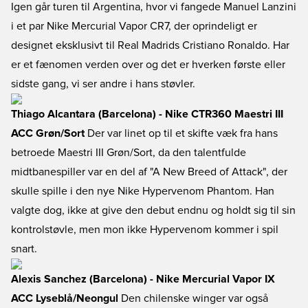
Igen går turen til Argentina, hvor vi fangede Manuel Lanzini
i et par Nike Mercurial Vapor CR7, der oprindeligt er
designet eksklusivt til Real Madrids Cristiano Ronaldo. Har
er et fænomen verden over og det er hverken første eller
sidste gang, vi ser andre i hans støvler.
Thiago Alcantara (Barcelona) - Nike CTR360 Maestri III
ACC Grøn/Sort
Der var linet op til et skifte væk fra hans
betroede Maestri III Grøn/Sort, da den talentfulde
midtbanespiller var en del af "A New Breed of Attack", der
skulle spille i den nye Nike Hypervenom Phantom. Han
valgte dog, ikke at give den debut endnu og holdt sig til sin
kontrolstøvle, men mon ikke Hypervenom kommer i spil
snart.
Alexis Sanchez (Barcelona) - Nike Mercurial Vapor IX
ACC Lyseblå/Neongul
Den chilenske winger var også