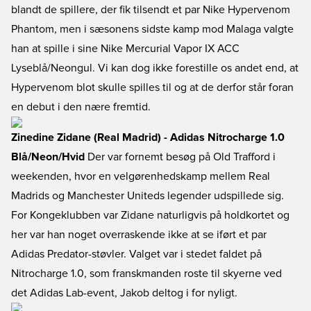
blandt de spillere, der fik tilsendt et par Nike Hypervenom
Phantom, men i sæsonens sidste kamp mod Malaga valgte
han at spille i sine Nike Mercurial Vapor IX ACC
Lyseblå/Neongul. Vi kan dog ikke forestille os andet end, at
Hypervenom blot skulle spilles til og at de derfor står foran
en debut i den nære fremtid.
Zinedine Zidane (Real Madrid) - Adidas Nitrocharge 1.0
Blå/Neon/Hvid
Der var fornemt besøg på Old Trafford i
weekenden, hvor en velgørenhedskamp mellem Real
Madrids og Manchester Uniteds legender udspillede sig.
For Kongeklubben var Zidane naturligvis på holdkortet og
her var han noget overraskende ikke at se iført et par
Adidas Predator-støvler. Valget var i stedet faldet på
Nitrocharge 1.0, som franskmanden roste til skyerne ved
det Adidas Lab-event, Jakob deltog i for nyligt.