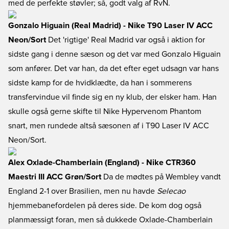
med de perfekte støvler; så, godt valg af RvN.
Gonzalo Higuain (Real Madrid) - Nike T90 Laser IV ACC
Neon/Sort
Det 'rigtige' Real Madrid var også i aktion for
sidste gang i denne sæson og det var med Gonzalo Higuain
som anfører. Det var han, da det efter eget udsagn var hans
sidste kamp for de hvidklædte, da han i sommerens
transfervindue vil finde sig en ny klub, der elsker ham. Han
skulle også gerne skifte til Nike Hypervenom Phantom
snart, men rundede altså sæsonen af i T90 Laser IV ACC
Neon/Sort.
Alex Oxlade-Chamberlain (England) - Nike CTR360
Maestri III ACC Grøn/Sort
Da de mødtes på Wembley vandt
England 2-1 over Brasilien, men nu havde
Selecao
hjemmebanefordelen på deres side. De kom dog også
planmæssigt foran, men så dukkede Oxlade-Chamberlain