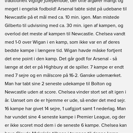
traditionelt vigtige juleperiode, der ofte afgører mangt og
meget i engelsk fodbold! Arsenal tabte sidst på udebane til
Newcastle på et mål med ca. 10 min. igen. Man mistede
Gilberto til udvisning med ca. 30 min. igen af kampen, og
overlod det meste af kampen til Newcastle. Chelsea vandt
med 1-0 over Wigan i en kamp, som ikke var en af deres
bedste kampe i længere tid. Wigan havde måske fortjent
det ene point i den kamp. Det går godt for Arsenal - så
længe at det er på Highbury at de spiller. 7 kampe er endt
med 7 sejre og en målscore på 16-2. Ganske udemærket.
Man har tabt sine 2 seneste udekampe til Bolton og
Newcastle uden at score. Chelsea vinder stort set alt igen i
år. Uanset om de er hjemme er ude, så ender det med sejr.
16 kampe har givet 14 sejre, 1 uafgjort samt 1 nederlag. Man
har vundet sine 4 seneste kampe i Premier League, og der
er ikke scoret mod dem i de seneste 6 kampe. Chelsea kan