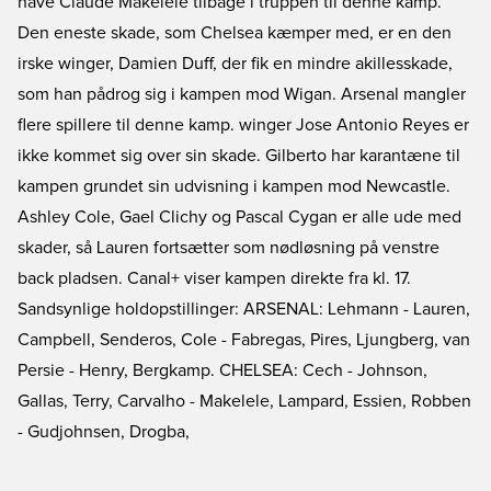
have Claude Makelele tilbage i truppen til denne kamp.
Den eneste skade, som Chelsea kæmper med, er en den
irske winger, Damien Duff, der fik en mindre akillesskade,
som han pådrog sig i kampen mod Wigan. Arsenal mangler
flere spillere til denne kamp. winger Jose Antonio Reyes er
ikke kommet sig over sin skade. Gilberto har karantæne til
kampen grundet sin udvisning i kampen mod Newcastle.
Ashley Cole, Gael Clichy og Pascal Cygan er alle ude med
skader, så Lauren fortsætter som nødløsning på venstre
back pladsen. Canal+ viser kampen direkte fra kl. 17.
Sandsynlige holdopstillinger: ARSENAL: Lehmann - Lauren,
Campbell, Senderos, Cole - Fabregas, Pires, Ljungberg, van
Persie - Henry, Bergkamp. CHELSEA: Cech - Johnson,
Gallas, Terry, Carvalho - Makelele, Lampard, Essien, Robben
- Gudjohnsen, Drogba,