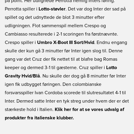
på point. Her udlignede Perrotta nemlig Inters føring.
Perrotta spiller i
Lotto-støvler
. Det var dog Inter der sad på
spillet og det udnyttede de blot 3 minutter efter
udligningen. Flot sammenspil mellem Crespo og
Cambiasso resulterede i 2-1 scoringen fra førstnævnte.
Crespo spiller i
Umbro X-Boot III Sort/Hvid
. Endnu engang
skulle der kun gå 3 minutter før Inter igen slog til. Denne
gang var det Cruz der fik nettet til at blafre bag Romas
keeper og dermed 3-1 til gæsterne. Cruz spiller i
Lotto
Gravity Hvid/Blå
. Nu skulle der dog gå 8 minutter før Inter
igen fik udbygget føringen. Den colombianske
forsvarsspiller Ivan Cordoba scorede til slutresultatet 4-1 til
Inter. Dermed satte Inter en tyk streg under hvem der er det
stærkeste hold i Italien.
Klik her for at se vores udvalg af
produkter fra italienske klubber.