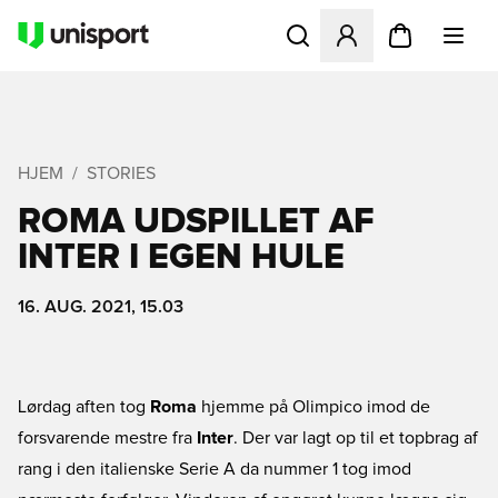
Åbner en Modal til at logge 
HJEM
STORIES
ROMA UDSPILLET AF
INTER I EGEN HULE
16. AUG. 2021, 15.03
Lørdag aften tog
Roma
hjemme på Olimpico imod de
forsvarende mestre fra
Inter
. Der var lagt op til et topbrag af
rang i den italienske Serie A da nummer 1 tog imod