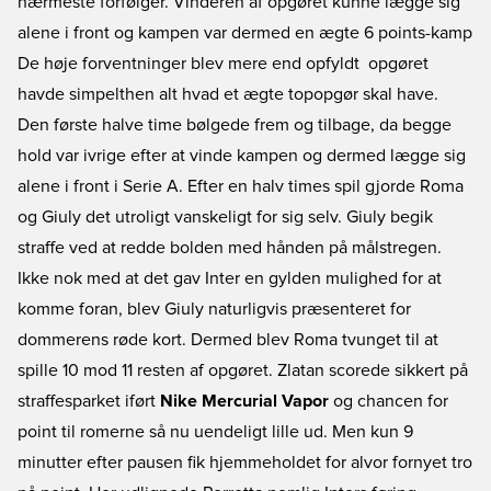
nærmeste forfølger. Vinderen af opgøret kunne lægge sig
alene i front og kampen var dermed en ægte 6 points-kamp
De høje forventninger blev mere end opfyldt  opgøret
havde simpelthen alt hvad et ægte topopgør skal have.
Den første halve time bølgede frem og tilbage, da begge
hold var ivrige efter at vinde kampen og dermed lægge sig
alene i front i Serie A. Efter en halv times spil gjorde Roma
og Giuly det utroligt vanskeligt for sig selv. Giuly begik
straffe ved at redde bolden med hånden på målstregen.
Ikke nok med at det gav Inter en gylden mulighed for at
komme foran, blev Giuly naturligvis præsenteret for
dommerens røde kort. Dermed blev Roma tvunget til at
spille 10 mod 11 resten af opgøret. Zlatan scorede sikkert på
straffesparket iført
Nike Mercurial Vapor
og chancen for
point til romerne så nu uendeligt lille ud. Men kun 9
minutter efter pausen fik hjemmeholdet for alvor fornyet tro