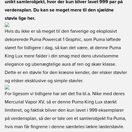
unikt samlerobjekt, hvor der kun bliver lavet 999 par på
verdensplan. Du kan se meget mere til den sjældne
støvle lige her.
Hvis du ikke er så meget til den farverige og eksplosivt
dekorerede Puma Powercat 1 Graphic, som Puma løftede
sløret for tidligere i dag, så kan det være, at denne Puma
King Lux mere falder i din smag med dens utvivlsomme
elegance og ubenægtelige aura af ren og skær klasse.
Dette er en støvle for den kræsne kender, der elsker støvler
og elsker eksklusive og simple støvler.
For ligesom vi tidligere har set det fra bl.a. Nike med deres
Mercurial Vapor XV, så er denne Puma King Lux stærkt
limiteret, og faktisk bliver den kun lavet i 999 eksemplarer
på verdensplan, så der er tale om et samlerobjekt fra Puma,
hvis man får fingrene i denne særdeles lækre læderstøvle.