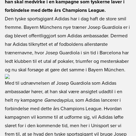
han skal medvirke i en kampagne som tyskerne laver i
forbindelse med dette års Champions League.
Den tyske sportsgigant Adidas har i dag haft de store smil
fremme. Bayern Münchens nye træner Josep Guardiola er i
dag blevet offentliggjort som Adidas ambassadør. Dermed
har Adidas tilknyttet et af fodboldens allerstørste
trænernavne, hvor Josep Guardiola i sin tid i Barcelona har
ledt klubben til et utal af pokaler, triumfer og mesterskaber
og nu skal forsøge at gøre det samme i Bayern München.
Med til udnævnelsen af Josep Guardiola som Adidas
ambassadør hører, at han skal være ansigtet udadtil i en
helt ny kampagne
Gamedayplus
, som Adidas lancerer i
forbindelse med dette års Champions League. Hvordan
kampagnen vil komme til at udforme sig, vil Adidas løfte
sløret for i den kommende tid, men her i Unisport ser vi
frem til, at se hvad den tyske sportsgigant vil bruge Josep