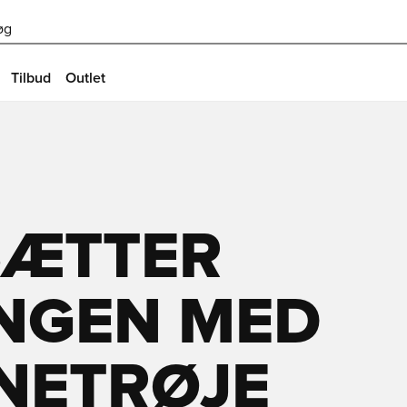
øg
Tilbud
Outlet
SÆTTER
NGEN MED
NETRØJE