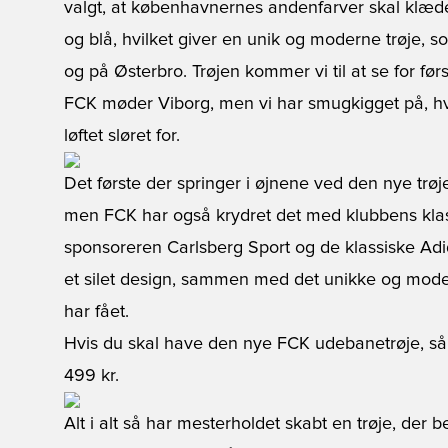
valgt, at københavnernes andenfarver skal klæde
og blå, hvilket giver en unik og moderne trøje,
og på Østerbro. Trøjen kommer vi til at se for før
FCK møder Viborg, men vi har smugkigget på, hv
løftet sløret for.
Det første der springer i øjnene ved den nye trøje 
men FCK har også krydret det med klubbens klas
sponsoreren Carlsberg Sport og de klassiske Adid
et silet design, sammen med det unikke og mode
har fået.
Hvis du skal have den nye FCK udebanetrøje, så 
499 kr.
Alt i alt så har mesterholdet skabt en trøje, de