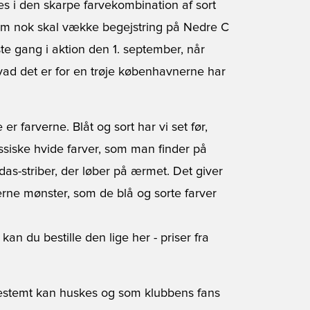
s i den skarpe farvekombination af sort
 som nok skal vække begejstring på Nedre C
ste gang i aktion den 1. september, når
ad det er for en trøje københavnerne har
er farverne. Blåt og sort har vi set før,
siske hvide farver, som man finder på
as-striber, der løber på ærmet. Det giver
rne mønster, som de blå og sorte farver
kan du bestille den lige her
- priser fra
r bestemt kan huskes og som klubbens fans