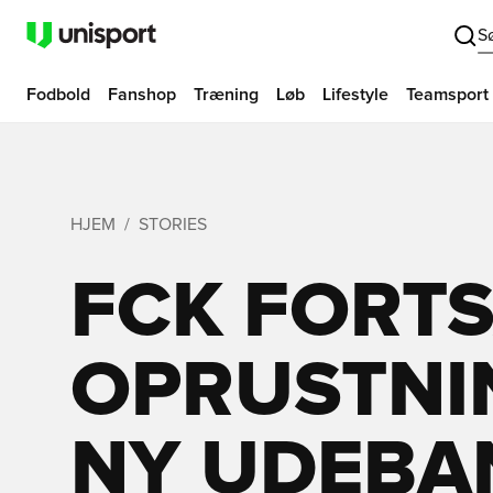
S
Fodbold
Fanshop
Træning
Løb
Lifestyle
Teamsport
HJEM
STORIES
FCK FORT
OPRUSTNI
NY UDEBA