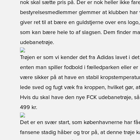
nok skal sætte pris på. Der er nok heller ikke fare
bestyrelsesmedlemmer glemmer at klubben har v
giver ret til at bære en guldstjerne over ens log
som kan bære hele to af slagsen. Dem finder ma
udebanetrøje.
Trøjen er som vi kender det fra Adidas lavet i d
enten man spiller fodbold i fælledparken eller er
være sikker på at have en stabil kropstemperatur.
lede sved og fugt væk fra kroppen, hvilket gør, a
Hvis du skal have den nye FCK udebanetrøje, så 
499 kr.
Det er en svær start, som københavnerne har få
fansene stadig håber og tror på, at denne trøje 