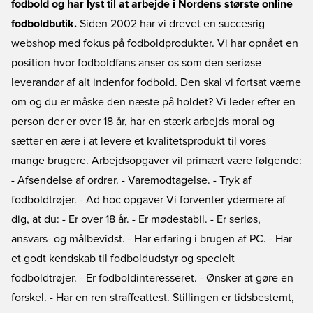
fodbold og har lyst til at arbejde i Nordens største online
fodboldbutik.
Siden 2002 har vi drevet en succesrig
webshop med fokus på fodboldprodukter. Vi har opnået en
position hvor fodboldfans anser os som den seriøse
leverandør af alt indenfor fodbold. Den skal vi fortsat værne
om og du er måske den næste på holdet? Vi leder efter en
person der er over 18 år, har en stærk arbejds moral og
sætter en ære i at levere et kvalitetsprodukt til vores
mange brugere. Arbejdsopgaver vil primært være følgende:
- Afsendelse af ordrer. - Varemodtagelse. - Tryk af
fodboldtrøjer. - Ad hoc opgaver Vi forventer ydermere af
dig, at du: - Er over 18 år. - Er mødestabil. - Er seriøs,
ansvars- og målbevidst. - Har erfaring i brugen af PC. - Har
et godt kendskab til fodboldudstyr og specielt
fodboldtrøjer. - Er fodboldinteresseret. - Ønsker at gøre en
forskel. - Har en ren straffeattest. Stillingen er tidsbestemt,