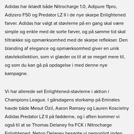
Adidas har iklædt både Nitrocharge 1.0, Adipure 11pro,
Adizero F50 og Predator LZ II i de nye skarpe Enlightened
farver. Adidas har valgt at støvlerne på en gang skal være
simple og enkle med de sorte farver, og på samme tid skal
tiltrække sig opmærksomhed med de skarpe reflekser. Den
blanding af elegance og opmærksomhed giver en unik
støvlekollektion, som vi glæder os til at se meget mere til,
og som du kan gå på opdagelse i med denne nye
kampagne.
Vi har allerede set Enlightened-støvlerne i aktion i
Champions League. I gårsdagens storkamp på Emirates
havde både Mesut Özil, Aaron Ramsey og Lauren Koscielny
Adidas Predator LZ II på fødderne, og i aften kommer vi
også til at se Thomas Delaney fra FCK i Nitrocharge
Enlightened. Netop Delaney besøgte vi personligt inden