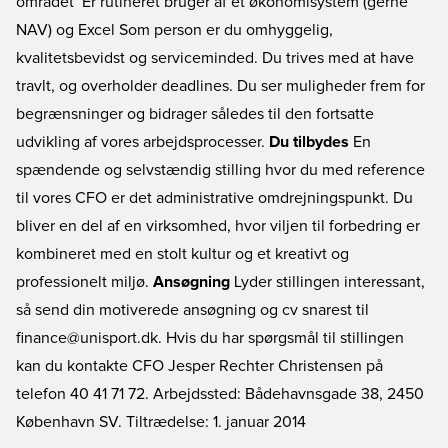
området  Er rutineret bruger af et økonomisystem (gerne
NAV) og Excel Som person er du omhyggelig,
kvalitetsbevidst og serviceminded. Du trives med at have
travlt, og overholder deadlines. Du ser muligheder frem for
begrænsninger og bidrager således til den fortsatte
udvikling af vores arbejdsprocesser.
Du tilbydes
En
spændende og selvstændig stilling hvor du med reference
til vores CFO er det administrative omdrejningspunkt. Du
bliver en del af en virksomhed, hvor viljen til forbedring er
kombineret med en stolt kultur og et kreativt og
professionelt miljø.
Ansøgning
Lyder stillingen interessant,
så send din motiverede ansøgning og cv snarest til
finance@unisport.dk. Hvis du har spørgsmål til stillingen
kan du kontakte CFO Jesper Rechter Christensen på
telefon 40 41 71 72. Arbejdssted: Bådehavnsgade 38, 2450
København SV. Tiltrædelse: 1. januar 2014