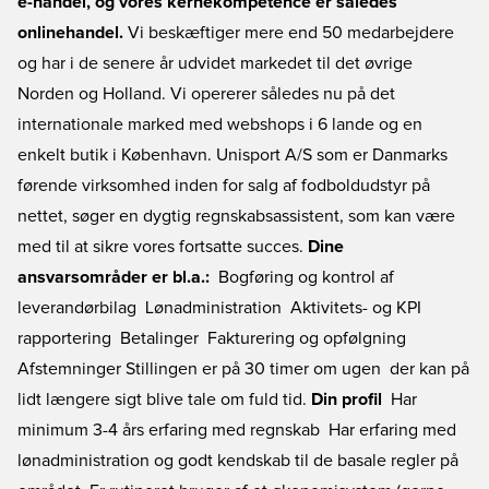
e-handel, og vores kernekompetence er således
onlinehandel.
Vi beskæftiger mere end 50 medarbejdere
og har i de senere år udvidet markedet til det øvrige
Norden og Holland. Vi opererer således nu på det
internationale marked med webshops i 6 lande og en
enkelt butik i København. Unisport A/S som er Danmarks
førende virksomhed inden for salg af fodboldudstyr på
nettet, søger en dygtig regnskabsassistent, som kan være
med til at sikre vores fortsatte succes.
Dine
ansvarsområder er bl.a.:
 Bogføring og kontrol af
leverandørbilag  Lønadministration  Aktivitets- og KPI
rapportering  Betalinger  Fakturering og opfølgning 
Afstemninger Stillingen er på 30 timer om ugen  der kan på
lidt længere sigt blive tale om fuld tid.
Din profil
 Har
minimum 3-4 års erfaring med regnskab  Har erfaring med
lønadministration og godt kendskab til de basale regler på