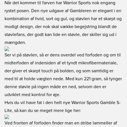
Når det kommer til farven har Warrior Sports nok engang
rystet posen. Den nye udgave af Gambleren er elegant i en
kombination af hvid, sort og gul, og støvlen har et skarpt og
modigt design, der nok skal vække begejstring blandt de
støvlefans, der godt kan lide en støvle, der skiller sig ud i
mængden.
Ser vi på støvlen, så er dens overdel ved forfoden og om til
midterfoden af indersiden af et tyndt mikrofibermateriale,
der giver et skarpt touch på bolden, og som samtidig er
med til at holde vægten nede. Med kun 221 gram, så tynger
denne støvle på ingen måde en ned, selvom den er
udviklet med kontrol for øje.
Hvis du vil have fat i den helt nye Warrior Sports Gamble S-
Lite, så kan du se meget mere lige her
:
Ved fronten af forfoden finder man en stribe lammeller af