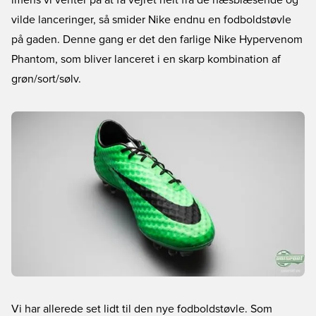
imens vi venter på at få vejret helt fra de hæsblæsende og
vilde lanceringer, så smider Nike endnu en fodboldstøvle
på gaden. Denne gang er det den farlige Nike Hypervenom
Phantom, som bliver lanceret i en skarp kombination af
grøn/sort/sølv.
Vi har allerede set lidt til den nye fodboldstøvle. Som