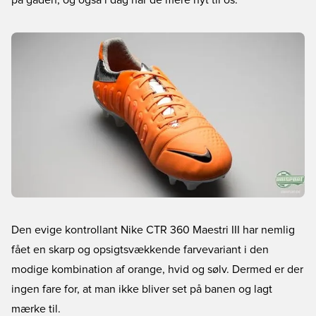
på gaden, og også i dag har de mere nyt til os.
Den evige kontrollant Nike CTR 360 Maestri III har nemlig
fået en skarp og opsigtsvækkende farvevariant i den
modige kombination af orange, hvid og sølv. Dermed er der
ingen fare for, at man ikke bliver set på banen og lagt
mærke til.