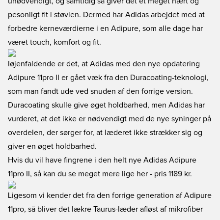
unødvendigt, og samtidig så giver det et meget nært og
pesonligt fit i støvlen. Dermed har Adidas arbejdet med at
forbedre kerneværdierne i en Adipure, som alle dage har
været touch, komfort og fit.
Iøjenfaldende er det, at Adidas med den nye opdatering
Adipure 11pro II er gået væk fra den Duracoating-teknologi,
som man fandt ude ved snuden af den forrige version.
Duracoating skulle give øget holdbarhed, men Adidas har
vurderet, at det ikke er nødvendigt med de nye syninger på
overdelen, der sørger for, at læderet ikke strækker sig og
giver en øget holdbarhed.
Hvis du vil have fingrene i den helt nye Adidas Adipure
11pro II, så kan du se meget mere lige her
- pris 1189 kr.
Ligesom vi kender det fra den forrige generation af Adipure
11pro, så bliver det lækre Taurus-læder afløst af mikrofiber