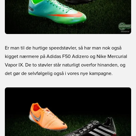
Er man til de hurtige speedstøvler, så har man nok også
kigget nærmere på Adidas F50 Adizero og Nike Mercurial
Vapor IX. De to støvler står naturligt overfor hinanden, og
det gør de selvfølgelig også i vores nye kampagne.