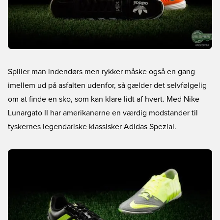
Spiller man indendørs men rykker måske også en gang
imellem ud på asfalten udenfor, så gælder det selvfølgelig
om at finde en sko, som kan klare lidt af hvert. Med Nike
Lunargato II har amerikanerne en værdig modstander til
tyskernes legendariske klassisker Adidas Spezial.