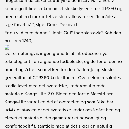
meget som de elsker at udtrykke dem selv via farver. Vi
kunne godt lide tanken om at slukke lysene på CTR360 og
mente at en blackoutet version ville være en fin måde at
sige farvel på.", siger Denis Dekovich.
Er du vild med denne "Lights Out" fodboldstøvle? Køb den
nu.
- kun 1749,-.
Der er naturligvis ingen grund til at introducere nye
teknologier til en afgående fodboldste, og derfor er denne
model også helt som vi kender den fra tredje og sidste
generation af CTR360-kollektionen. Overdelen er således
stadig lavet med det syntetiske, læderemulerende
materiale Kanga-Lite 2.0. Siden den første Maestri har
Kanga-Lite været en del af overdelen og som Nike har
udviklet støvlen er det syntetiske læder også gået hen og
blevet et materiale, der garanterer et personligt og
komfortabelt fit, samtidig med at det sikrer en naturlig