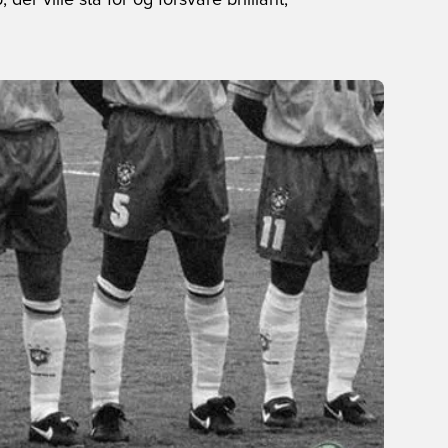
r ville stå for og forsvare brilliant,