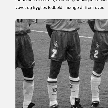
moderne colosseum, hvor de grundlagde en klub, de
vovet og frygtløs fodbold i mange år frem over.