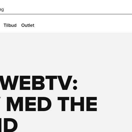
øg
Tilbud
Outlet
 WEBTV:
 MED THE
ID