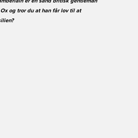
hamberlain er en sand britisk gentleman
 og tror du at han får lov til at
ilien?