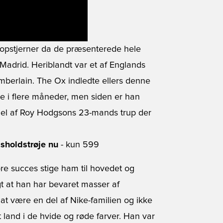
topstjerner da de præsenterede hele
Madrid. Heriblandt var et af Englands
amberlain. The Ox indledte ellers denne
i flere måneder, men siden er han
del af Roy Hodgsons 23-mands trup der
sholdstrøje nu
- kun 599
re succes stige ham til hovedet og
t at han har bevaret masser af
t være en del af Nike-familien og ikke
t land i de hvide og røde farver. Han var