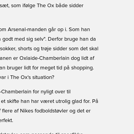
dssæt, som ifølge The Ox både sidder
 som Arsenal-manden går op i. Som han
å godt med sig selv". Derfor bruge han da
 sokker, shorts og trøje sidder som det skal
anen er Oxlaide-Chamberlain dog lidt af
an bruger lidt for meget tid på shopping.
ar i The Ox's situation?
Chamberlain for nyligt over til
 skifte han har været utrolig glad for. På
ere af Nikes fodboldstøvler og det er
rfekt.