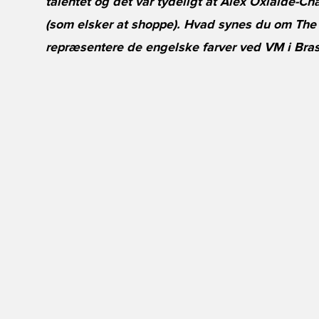
talentet og det var tydeligt at Alex Oxlaide-C
(som elsker at shoppe). Hvad synes du om The Ox
repræsentere de engelske farver ved VM i Bras