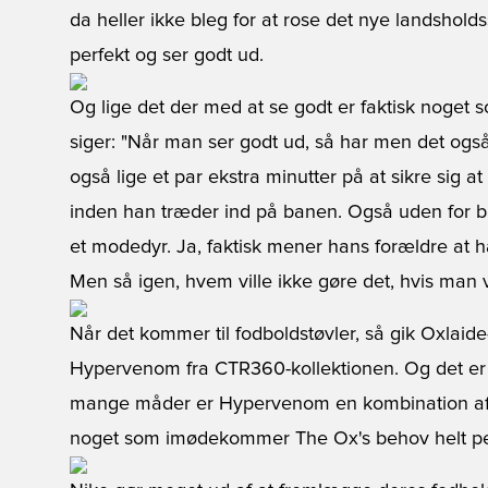
da heller ikke bleg for at rose det nye landshol
perfekt og ser godt ud.
Og lige det der med at se godt er faktisk noget
siger: "Når man ser godt ud, så har men det ogs
også lige et par ekstra minutter på at sikre sig at
inden han træder ind på banen. Også uden for b
et modedyr. Ja, faktisk mener hans forældre at h
Men så igen, hvem ville ikke gøre det, hvis man v
Når det kommer til fodboldstøvler, så gik Oxlaide-
Hypervenom fra CTR360-kollektionen. Og det er et
mange måder er Hypervenom en kombination af fl
noget som imødekommer The Ox's behov helt pe