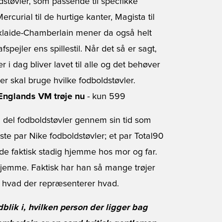
støvler, som passende til specfikke
curial til de hurtige kanter, Magista til
Oxlaide-Chamberlain mener da også helt
pejler ens spillestil. Når det så er sagt,
r i dag bliver lavet til alle og det behøver
r skal bruge hvilke fodboldstøvler.
Englands VM trøje nu
- kun 599
 del fodboldstøvler gennem sin tid som
rste par Nike fodboldstøvler; et par Total90
r de faktisk stadig hjemme hos mor og far.
jemme. Faktisk har han så mange trøjer
r, hvad der repræsenterer hvad.
ndblik i, hvilken person der ligger bag