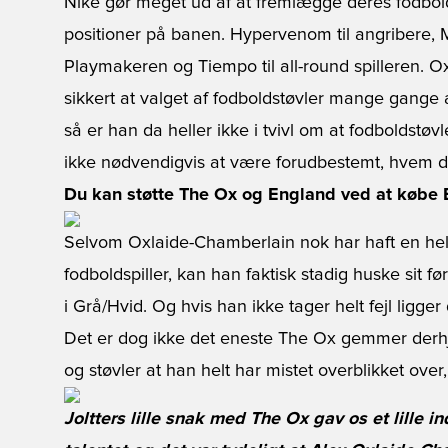
Nike gør meget ud af at fremlægge deres fodbold
positioner på banen. Hypervenom til angribere, Mer
Playmakeren og Tiempo til all-round spilleren. 
sikkert at valget af fodboldstøvler mange gange afs
så er han da heller ikke i tvivl om at fodboldstøvle
ikke nødvendigvis at være forudbestemt, hvem de
Du kan støtte The Ox og England ved at købe 
Selvom Oxlaide-Chamberlain nok har haft en hel
fodboldspiller, kan han faktisk stadig huske sit fø
i Grå/Hvid. Og hvis han ikke tager helt fejl ligge
Det er dog ikke det eneste The Ox gemmer derh
og støvler at han helt har mistet overblikket ove
Joltters lille snak med The Ox gav os et lille i