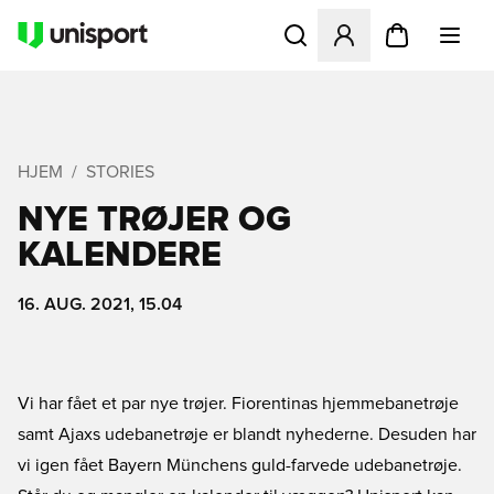
Åbner en Modal til at logge 
HJEM
STORIES
NYE TRØJER OG
KALENDERE
16. AUG. 2021, 15.04
Vi har fået et par nye trøjer. Fiorentinas hjemmebanetrøje
samt Ajaxs udebanetrøje er blandt nyhederne. Desuden har
vi igen fået Bayern Münchens guld-farvede udebanetrøje.