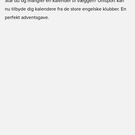
Står du og mangler en kalender til væggen? Unisport kan
nu tilbyde dig kalendere fra de store engelske klubber. En
perfekt adventsgave.